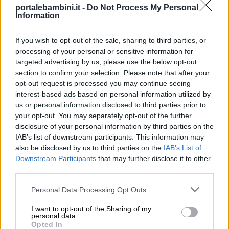
portalebambini.it -
Do Not Process My Personal
Information
If you wish to opt-out of the sale, sharing to third parties, or
La popolazione delle città-stato era divisa in
processing of your personal or sensitive information for
targeted advertising by us, please use the below opt-out
classi:
section to confirm your selection. Please note that after your
opt-out request is processed you may continue seeing
Nobili e sacerdoti
: possedevano le terre e
interest-based ads based on personal information utilized by
us or personal information disclosed to third parties prior to
non pagavano alcuna tassa. I membri
your opt-out. You may separately opt-out of the further
della classe alta, pur non pagando tasse,
disclosure of your personal information by third parties on the
offrivano doni al re per ottenere il suo
IAB’s list of downstream participants. This information may
also be disclosed by us to third parties on the
IAB’s List of
favore. Il re era eletto tra le famiglie nobili
Downstream Participants
that may further disclose it to other
della città.
third parties.
La
classe media
era composta da tutti
Personal Data Processing Opt Outs
coloro che si dedicavano al commercio,
oltre che dagli artigiani. Fu proprio il
I want to opt-out of the Sharing of my
personal data.
commercio a garantire ricchezza e
Opted In