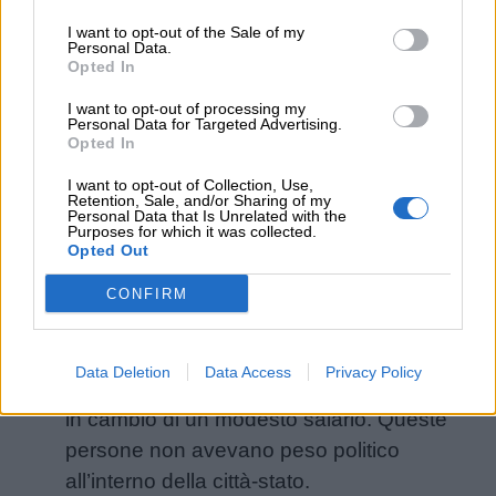
prosperità ai sumeri per quasi 2000 anni:
I want to opt-out of the Sale of my
le città-stato infatti scambiavano numerose
Personal Data.
Opted In
merci tra loro e con le popolazioni
circostanti.
I want to opt-out of processing my
Personal Data for Targeted Advertising.
La classe media pagava alla Città-Stato
Opted In
delle tasse; inoltre, si impegnava nelle
I want to opt-out of Collection, Use,
opere pubbliche come la costruzione di
Retention, Sale, and/or Sharing of my
Personal Data that Is Unrelated with the
templi e canali. In cambio, riceveva dalla
Purposes for which it was collected.
Opted Out
città-stato cibo e provviste.
Pastori e contadini
erano la base della
CONFIRM
civiltà sumerica: vivevano in condizioni
molto modeste e non possedevano alcuna
Data Deletion
Data Access
Privacy Policy
terra; lavoravano invece quella dei nobili,
in cambio di un modesto salario. Queste
persone non avevano peso politico
all’interno della città-stato.