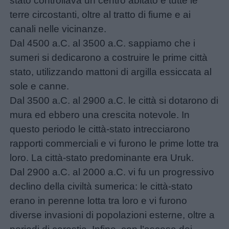
stato controllava un centro abitato e tutte le
Storie
terre circostanti, oltre al tratto di fiume e ai
per
canali nelle vicinanze.
bambini
Dal 4500 a.C. al 3500 a.C. sappiamo che i
sumeri si dedicarono a costruire le prime città
Feste
stato, utilizzando mattoni di argilla essiccata al
e
sole e canne.
giornate
Dal 3500 a.C. al 2900 a.C. le città si dotarono di
mura ed ebbero una crescita notevole. In
Filastrocche
questo periodo le città-stato intrecciarono
rapporti commerciali e vi furono le prime lotte tra
Giochi
loro. La città-stato predominante era Uruk.
Dal 2900 a.C. al 2000 a.C. vi fu un progressivo
Lavoretti
declino della civiltà sumerica: le città-stato
erano in perenne lotta tra loro e vi furono
Nomi
diverse invasioni di popolazioni esterne, oltre a
maschili