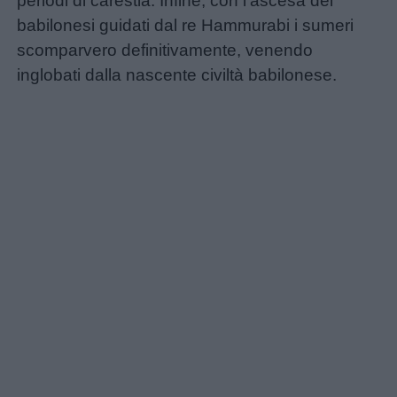
periodi di carestia. Infine, con l’ascesa dei
babilonesi guidati dal re Hammurabi i sumeri
scomparvero definitivamente, venendo
Nomi
inglobati dalla nascente civiltà babilonese.
femminili
Frasi
e
aforismi
Buongiorno
Buonanotte
Auguri
Barzellette