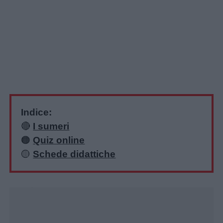
Indice:
🔴
I sumeri
🟠
Quiz online
🟡
Schede didattiche
Home
Unmute
Loaded
:
41.18%