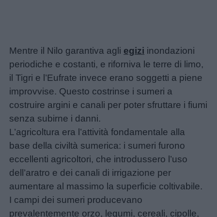
Chi
siamo
Contatti
Mentre il Nilo garantiva agli
egizi
inondazioni
periodiche e costanti, e riforniva le terre di limo,
Privacy
il Tigri e l’Eufrate invece erano soggetti a piene
policy
improvvise. Questo costrinse i sumeri a
costruire argini e canali per poter sfruttare i fiumi
senza subirne i danni.
L’agricoltura era l’attività fondamentale alla
base della civiltà sumerica: i sumeri furono
eccellenti agricoltori, che introdussero l’uso
dell’aratro e dei canali di irrigazione per
aumentare al massimo la superficie coltivabile.
I campi dei sumeri producevano
prevalentemente orzo, legumi, cereali, cipolle,