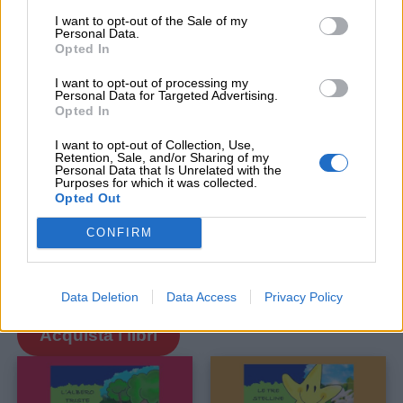
I want to opt-out of the Sale of my
Personal Data.
Favole sagge
Le tre stelline
Opted In
I want to opt-out of processing my
Il ranocchio sordo
L’albero triste
Personal Data for Targeted Advertising.
Opted In
Scoprite la nostra raccolta di favole, fiabe e
I want to opt-out of Collection, Use,
Retention, Sale, and/or Sharing of my
audiofiabe:
Personal Data that Is Unrelated with the
Purposes for which it was collected.
Opted Out
Tutte le storie
CONFIRM
Le Favole sagge sono anche su
amazon.it:
Data Deletion
Data Access
Privacy Policy
Acquista i libri