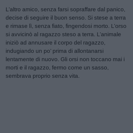
Menu
L’altro amico, senza farsi sopraffare dal panico,
decise di seguire il buon senso. Si stese a terra
Schede
e rimase lì, senza fiato, fingendosi morto. L’orso
didattiche
si avvicinò al ragazzo steso a terra. L’animale
iniziò ad annusare il corpo del ragazzo,
Disegni
indugiando un po’ prima di allontanarsi
da
lentamente di nuovo. Gli orsi non toccano mai i
colorare
morti e il ragazzo, fermo come un sasso,
sembrava proprio senza vita.
Storie
per
bambini
Feste
e
giornate