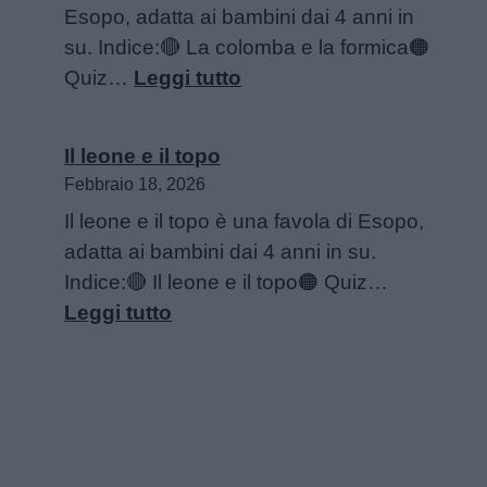
Esopo, adatta ai bambini dai 4 anni in
su. Indice:🔴 La colomba e la formica🟠
:
Quiz…
Leggi tutto
La
colomba
Il leone e il topo
e
Febbraio 18, 2026
la
Il leone e il topo è una favola di Esopo,
formica
adatta ai bambini dai 4 anni in su.
Indice:🔴 Il leone e il topo🟠 Quiz…
:
Leggi tutto
Il
leone
e
il
topo