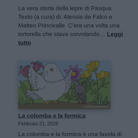
La vera storia della lepre di Pasqua
Testo (a cura) di: Alessia de Falco e
Matteo Princivalle C’era una volta una
tortorella che stava sorvolando…
Leggi
:
tutto
La
vera
storia
della
lepre
di
Pasqua
La colomba e la formica
Febbraio 21, 2026
La colomba e la formica è una favola di