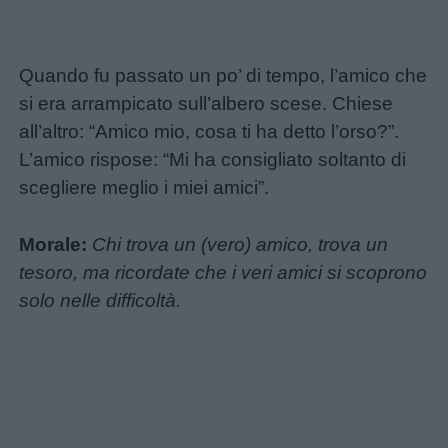
aforismi
Buongiorno
Quando fu passato un po’ di tempo, l’amico che
si era arrampicato sull’albero scese. Chiese
Buonanotte
all’altro: “Amico mio, cosa ti ha detto l’orso?”.
L’amico rispose: “Mi ha consigliato soltanto di
Auguri
scegliere meglio i miei amici”.
Barzellette
Morale:
Chi trova un (vero) amico, trova un
tesoro, ma ricordate che i veri amici si scoprono
Educazione
solo nelle difficoltà.
positiva