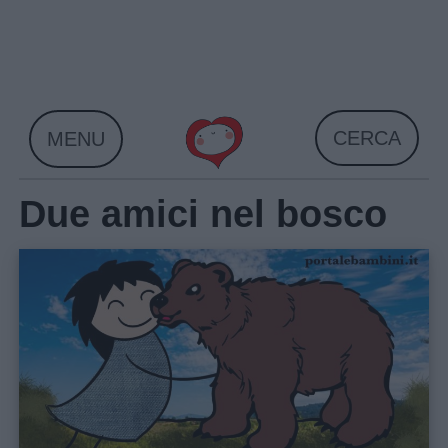
Skip
to
content
CERCA
MENU
Due amici nel bosco