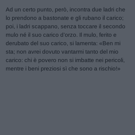
Disegni
Ad un certo punto, però, incontra due ladri che
da
lo prendono a bastonate e gli rubano il carico;
colorare
poi, i ladri scappano, senza toccare il secondo
mulo né il suo carico d’orzo. Il mulo, ferito e
Storie
derubato del suo carico, si lamenta: «Ben mi
per
sta; non avrei dovuto vantarmi tanto del mio
bambini
carico: chi è povero non si imbatte nei pericoli,
mentre i beni preziosi sì che sono a rischio!»
Feste
e
giornate
Filastrocche
Giochi