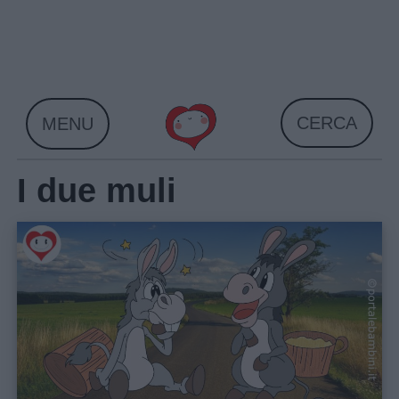
Skip
to
content
CERCA
MENU
I due muli