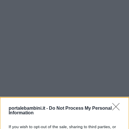
Lavoretti
Nomi
maschili
Nomi
femminili
Frasi
e
aforismi
portalebambini.it -
Do Not Process My Personal
Buongiorno
Information
Buonanotte
If you wish to opt-out of the sale, sharing to third parties, or