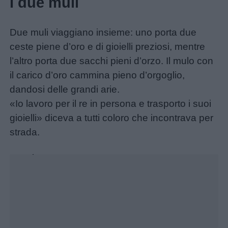
I due muli
Due muli viaggiano insieme: uno porta due
ceste piene d’oro e di gioielli preziosi, mentre
l’altro porta due sacchi pieni d’orzo. Il mulo con
il carico d’oro cammina pieno d’orgoglio,
dandosi delle grandi arie.
«Io lavoro per il re in persona e trasporto i suoi
gioielli» diceva a tutti coloro che incontrava per
strada.
Unmute
Loaded
:
15.09%
Menu
Schede
didattiche