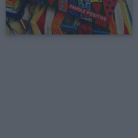
Link
utili
Chi
siamo