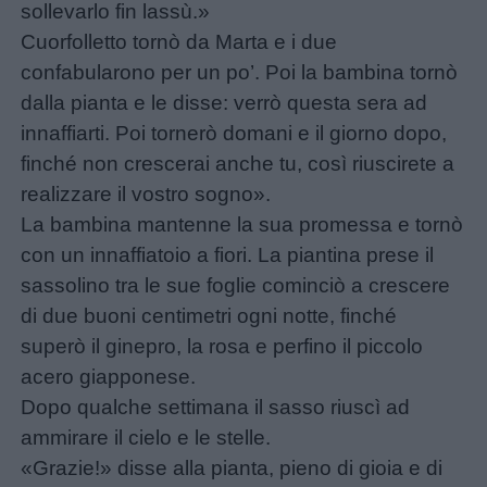
sollevarlo fin lassù.»
Cuorfolletto tornò da Marta e i due
confabularono per un po’. Poi la bambina tornò
dalla pianta e le disse: verrò questa sera ad
Menu
innaffiarti. Poi tornerò domani e il giorno dopo,
finché non crescerai anche tu, così riuscirete a
realizzare il vostro sogno».
Schede
La bambina mantenne la sua promessa e tornò
didattiche
con un innaffiatoio a fiori. La piantina prese il
sassolino tra le sue foglie cominciò a crescere
Disegni
di due buoni centimetri ogni notte, finché
da
superò il ginepro, la rosa e perfino il piccolo
colorare
acero giapponese.
Dopo qualche settimana il sasso riuscì ad
Storie
ammirare il cielo e le stelle.
per
«Grazie!» disse alla pianta, pieno di gioia e di
bambini