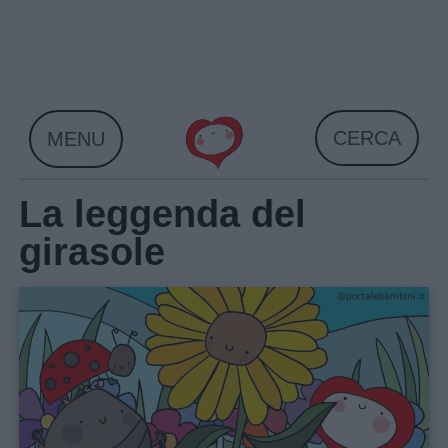
Skip
to
content
CERCA
MENU
La leggenda del
girasole