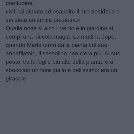
gratitudine.
«Mi hai aiutato ad esaudire il mio desiderio e
Feste
sei stata un’amica preziosa.»
e
Quella notte si alzò il vento e in giardino si
giornate
compì una piccola magia. La mattina dopo,
quando Marta tornò dalla pianta col suo
Filastrocche
annaffiatoio, il sassolino non c’era più. Al suo
posto, tra le foglie più alte della pianta, era
Giochi
sbocciato un fiore giallo e bellissimo: era un
girasole.
Lavoretti
Nomi
maschili
Nomi