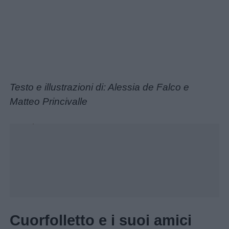
femminili
Frasi
e
aforismi
Testo e illustrazioni di: Alessia de Falco e
Buongiorno
Matteo Princivalle
Unmute
Buonanotte
Loaded
:
24.77%
Auguri
Barzellette
Educazione
Cuorfolletto e i suoi amici
positiva