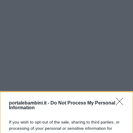
Contatti
Privacy
policy
portalebambini.it -
Do Not Process My Personal
Scoprite anche
Cuorfolletto e i suoi amici
, il
Information
nostro libro-laboratorio di educazione emotiva;
all’interno troverete dieci storie alla scoperta
If you wish to opt-out of the sale, sharing to third parties, or
processing of your personal or sensitive information for
delle emozioni in compagnia di Marta e