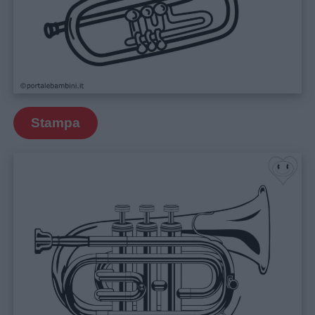
maschili
Nomi
femminili
Frasi
Stampa
e
aforismi
Buongiorno
Buonanotte
Auguri
Barzellette