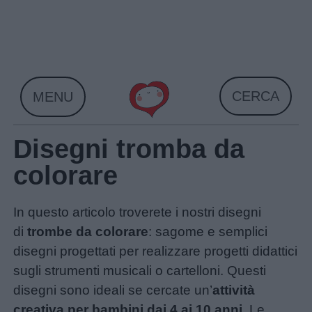
Skip
to
content
CERCA
MENU
Disegni tromba da
colorare
In questo articolo troverete i nostri disegni
di
trombe da colorare
: sagome e semplici
disegni progettati per realizzare progetti didattici
sugli strumenti musicali o cartelloni. Questi
disegni sono ideali se cercate un’
attività
creativa per bambini dai 4 ai 10 anni
. Le