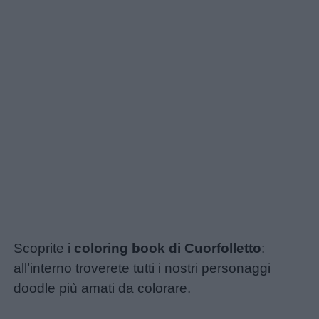
Scoprite i
coloring book di Cuorfolletto
:
Link
all’interno troverete tutti i nostri personaggi
utili
doodle più amati da colorare.
Unmute
Loaded
:
17.31%