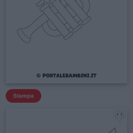
Menu
Schede
didattiche
Stampa
Disegni
da
colorare