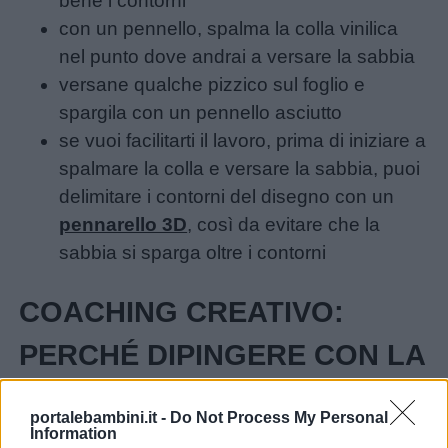
bene i contorni
con un pennello, spalma la colla vinilica
nel punto dove andrai a versare la sabbia
Buonanotte
versane qualche pizzico sul foglio e
spargila con un pennello asciutto
Auguri
se vuoi facilitarti il lavoro, prima di iniziare a
spalmare la colla e versare la sabbia, puoi
Barzellette
delimitare i contorni del disegno con un
pennarello 3D
, così da evitare che la
Educazione
sabbia si sparga oltre i contorni
positiva
COACHING CREATIVO:
PERCHÉ DIPINGERE CON LA
SABBIA
portalebambini.it -
Do Not Process My Personal
Information