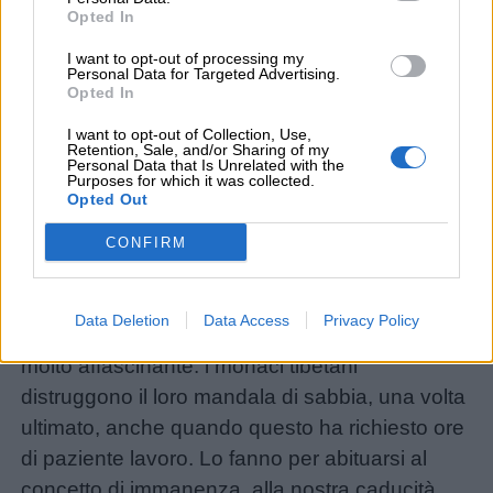
Opted In
I want to opt-out of processing my
Personal Data for Targeted Advertising.
Opted In
Link
utili
I want to opt-out of Collection, Use,
Retention, Sale, and/or Sharing of my
Personal Data that Is Unrelated with the
Purposes for which it was collected.
Opted Out
Chi
Questi lavoretti, una volta portati a termine con i
CONFIRM
siamo
tuoi bimbi, possono trasformarsi in una
splendida idea regalo. Inoltre lavorare con la
Contatti
Data Deletion
Data Access
Privacy Policy
sabbia permette di riflettere su un concetto
molto affascinante: i monaci tibetani
Privacy
distruggono il loro mandala di sabbia, una volta
policy
ultimato, anche quando questo ha richiesto ore
di paziente lavoro. Lo fanno per abituarsi al
concetto di immanenza, alla nostra caducità,