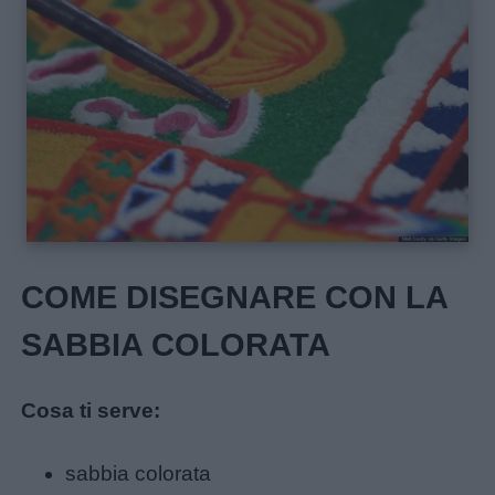
Schede
didattiche
Disegni
da
colorare
Storie
per
COME DISEGNARE CON LA
bambini
SABBIA COLORATA
Feste
e
Cosa ti serve:
giornate
sabbia colorata
Filastrocche