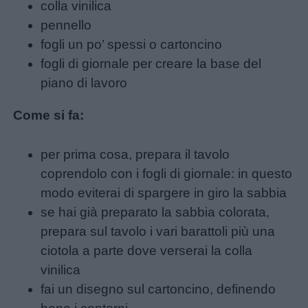
colla vinilica
pennello
Giochi
fogli un po’ spessi o cartoncino
fogli di giornale per creare la base del
Lavoretti
piano di lavoro
Nomi
Come si fa:
maschili
per prima cosa, prepara il tavolo
Nomi
coprendolo con i fogli di giornale: in questo
femminili
modo eviterai di spargere in giro la sabbia
se hai già preparato la sabbia colorata,
Frasi
prepara sul tavolo i vari barattoli più una
e
ciotola a parte dove verserai la colla
aforismi
vinilica
fai un disegno sul cartoncino, definendo
Buongiorno