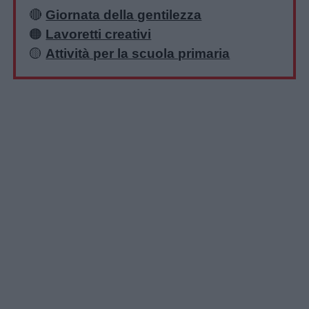
🔴
Giornata della gentilezza
Disegni
🟠
Lavoretti creativi
da
🟡
Attività per la scuola primaria
colorare
Storie
per
bambini
Feste
e
giornate
Filastrocche
Giochi