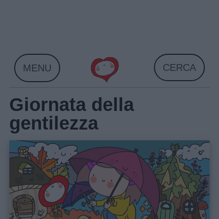
Skip
to
content
CERCA
MENU
Giornata della
gentilezza