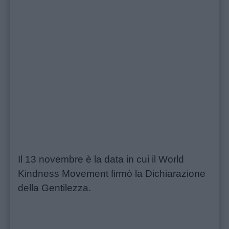
Link
utili
Chi
siamo
Contatti
Privacy
policy
Il 13 novembre è la data in cui il World
Kindness Movement firmò la Dichiarazione
della Gentilezza.