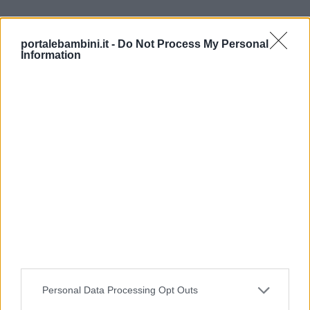
portalebambini.it -
Do Not Process My Personal
Information
Mandala con le parole della gentilezza
Un’idea creativa semplice e colorata per
decorare il quaderno o una parete dell’aula con
le parole della gentilezza.
Personal Data Processing Opt Outs