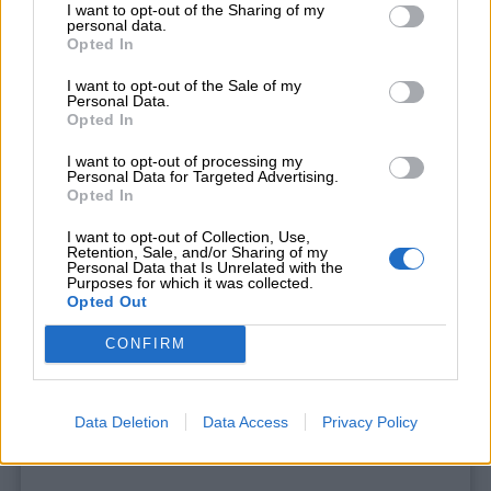
I want to opt-out of the Sharing of my
personal data.
Opted In
I want to opt-out of the Sale of my
Personal Data.
Opted In
I want to opt-out of processing my
Personal Data for Targeted Advertising.
Opted In
I want to opt-out of Collection, Use,
Retention, Sale, and/or Sharing of my
Personal Data that Is Unrelated with the
Purposes for which it was collected.
Opted Out
CONFIRM
If you wish to opt-out of the sale, sharing to third parties, or
processing of your personal or sensitive information for
targeted advertising by us, please use the below opt-out
section to confirm your selection. Please note that after your
Data Deletion
Data Access
Privacy Policy
opt-out request is processed you may continue seeing
interest-based ads based on personal information utilized by
us or personal information disclosed to third parties prior to