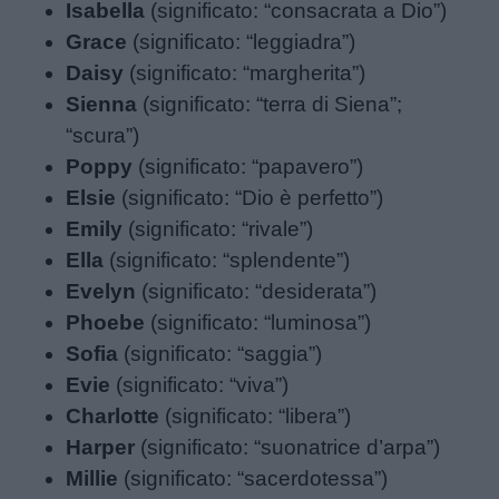
Isabella
(significato: “consacrata a Dio”)
Frasi
Grace
(significato: “leggiadra”)
e
Daisy
(significato: “margherita”)
aforismi
Sienna
(significato: “terra di Siena”;
“scura”)
Buongiorno
Poppy
(significato: “papavero”)
Elsie
(significato: “Dio è perfetto”)
Buonanotte
Emily
(significato: “rivale”)
Ella
(significato: “splendente”)
Auguri
Evelyn
(significato: “desiderata”)
Phoebe
(significato: “luminosa”)
Barzellette
Sofia
(significato: “saggia”)
Evie
(significato: “viva”)
Educazione
Charlotte
(significato: “libera”)
positiva
Harper
(significato: “suonatrice d’arpa”)
Millie
(significato: “sacerdotessa”)