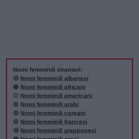
Nomi femminili stranieri:
🔴
Nomi femminili albanesi
🟠
Nomi femminili africani
🟡
Nomi femminili americani
🟢
Nomi femminili arabi
🔵
Nomi femminili coreani
🟣
Nomi femminili francesi
🔴
Nomi femminili giapponesi