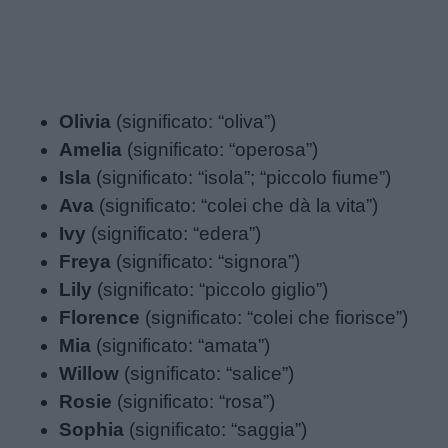
Feste
e
giornate
Filastrocche
Olivia
(significato: “oliva”)
Amelia
(significato: “operosa”)
Giochi
Isla
(significato: “isola”; “piccolo fiume”)
Ava
(significato: “colei che dà la vita”)
Lavoretti
Ivy
(significato: “edera”)
Freya
(significato: “signora”)
Lily
(significato: “piccolo giglio”)
Nomi
Florence
(significato: “colei che fiorisce”)
maschili
Mia
(significato: “amata”)
Willow
(significato: “salice”)
Nomi
Rosie
(significato: “rosa”)
femminili
Sophia
(significato: “saggia”)