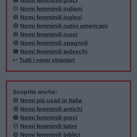
🟠
Nomi femminili greci
🟡
Nomi femminili indiani
🟢
Nomi femminili inglesi
🔵
Nomi femminili nativi americani
🟣
Nomi femminili russi
🔴
Nomi femminili spagnoli
🟠
Nomi femminili tedeschi
↩️
Tutti i nomi stranieri
Scoprite anche:
🟣
Nomi più usati in Italia
🔴
Nomi femminili antichi
🟠
Nomi femminili greci
🟡
Nomi femminili latini
🟢
Nomi femminili biblici