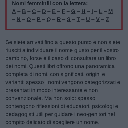
Nomi femminili con la lettera:
A
–
B
–
C
–
D
–
E
–
F
–
G
–
H
–
I
–
L
–
M
–
N
–
O
–
P
–
Q
–
R
–
S
–
T
–
U
–
V
–
Z
Se siete arrivati fino a questo punto e non siete
riusciti a individuare il nome giusto per il vostro
bambino, forse è il caso di consultare un libro
dei nomi. Questi libri offrono una panoramica
completa di nomi, con significati, origini e
varianti; spesso i nomi vengono categorizzati e
presentati in modo interessante e non
convenzionale. Ma non solo: spesso
contengono riflessioni di educatori, psicologi e
pedagogisti utili per guidare i neo-genitori nel
compito delicato di scegliere un nome.