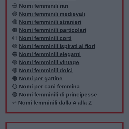
🔵
Nomi femminili rari
🟣
Nomi femminili medievali
🔴
Nomi femminili stranieri
🟠
Nomi femminili particolari
🟡
Nomi femminili corti
🟢
Nomi femminili ispirati ai fiori
🔵
Nomi femminili eleganti
🟣
Nomi femminili vintage
🔴
Nomi femminili dolci
🟠
Nomi per gattine
🟡
Nomi per cani femmina
🟢
Nomi femminili di principesse
↩️
Nomi femminili dalla A alla Z