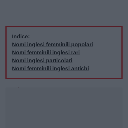
Indice:
Nomi inglesi femminili popolari
Nomi femminili inglesi rari
Nomi inglesi particolari
Home
Nomi femminili inglesi antichi
Unmute
Loaded
:
30.25%