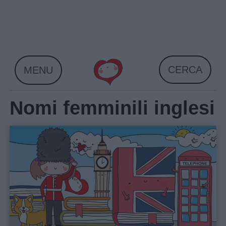
Skip
to
content
CERCA
MENU
Nomi femminili inglesi