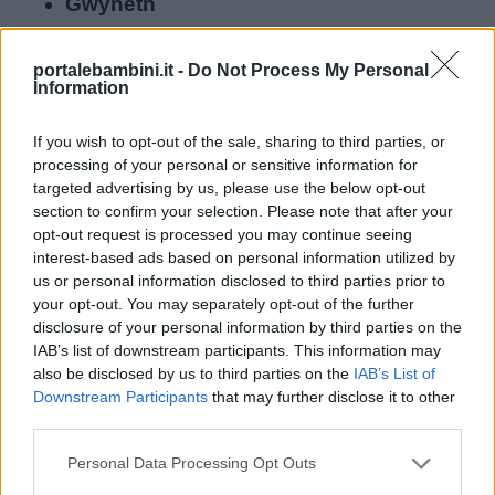
Gwyneth
Origine: gallese.
Significato: “bianca”.
portalebambini.it -
Do Not Process My Personal
Information
Hailey
Origine: inglese.
If you wish to opt-out of the sale, sharing to third parties, or
Significato: “campo di fieno”.
processing of your personal or sensitive information for
Holly
targeted advertising by us, please use the below opt-out
section to confirm your selection. Please note that after your
Origine: inglese.
opt-out request is processed you may continue seeing
Significato: “agrifoglio”.
interest-based ads based on personal information utilized by
Ivy
us or personal information disclosed to third parties prior to
your opt-out. You may separately opt-out of the further
Origine: inglese.
disclosure of your personal information by third parties on the
Significato: “edera”.
IAB’s list of downstream participants. This information may
also be disclosed by us to third parties on the
IAB’s List of
Downstream Participants
that may further disclose it to other
Nomi inglesi particolari
third parties.
Personal Data Processing Opt Outs