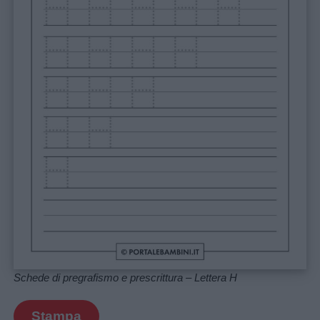
maschili
Nomi
femminili
Frasi
e
aforismi
Buongiorno
Buonanotte
Auguri
Schede di pregrafismo e prescrittura – Lettera H
Barzellette
Stampa