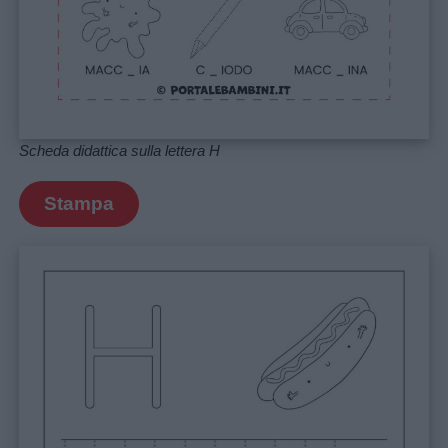
Storie
per
bambini
Feste
Scheda didattica sulla lettera H
e
giornate
Stampa
Filastrocche
Giochi
Lavoretti
Nomi