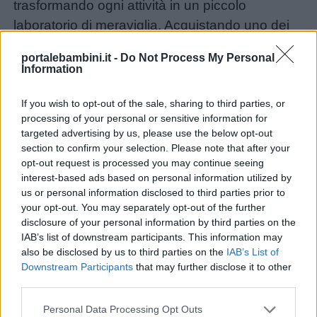
trasformando ogni attività in un piccolo
laboratorio di meraviglia. Acquistando uno dei
nostri prodotti, sostenete la casa editrice e ci
portalebambini.it -
Do Not Process My Personal
aiutate a continuare a offrire anche tante attività
Information
gratuite.
If you wish to opt-out of the sale, sharing to third parties, or
processing of your personal or sensitive information for
targeted advertising by us, please use the below opt-out
section to confirm your selection. Please note that after your
opt-out request is processed you may continue seeing
interest-based ads based on personal information utilized by
us or personal information disclosed to third parties prior to
your opt-out. You may separately opt-out of the further
disclosure of your personal information by third parties on the
IAB’s list of downstream participants. This information may
also be disclosed by us to third parties on the
IAB’s List of
Downstream Participants
that may further disclose it to other
third parties.
Personal Data Processing Opt Outs