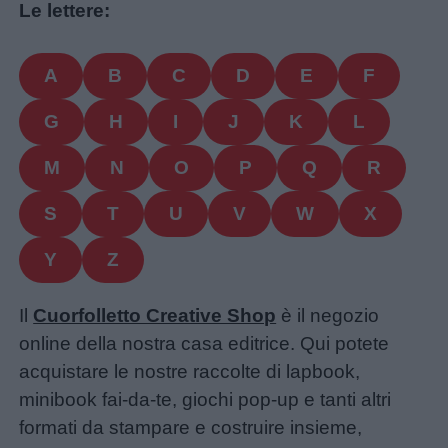
Le lettere:
A
B
C
D
E
F
G
H
I
J
K
L
M
N
O
P
Q
R
S
T
U
V
W
X
Y
Z
Il
Cuorfolletto Creative Shop
è il negozio
online della nostra casa editrice. Qui potete
acquistare le nostre raccolte di lapbook,
minibook fai-da-te, giochi pop-up e tanti altri
formati da stampare e costruire insieme,