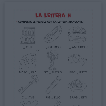
Menu
Schede
didattiche
Disegni
da
colorare