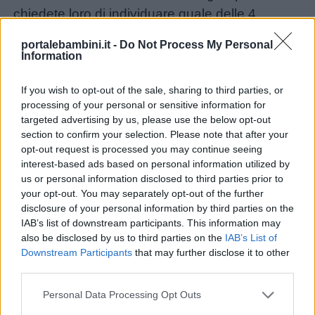
chiedete loro di individuare quale delle 4
immagini sui lati inizia con la stessa lettera
portalebambini.it -
Do Not Process My Personal
dell’immagine al centro del cerchio.
Information
If you wish to opt-out of the sale, sharing to third parties, or
processing of your personal or sensitive information for
targeted advertising by us, please use the below opt-out
section to confirm your selection. Please note that after your
opt-out request is processed you may continue seeing
interest-based ads based on personal information utilized by
us or personal information disclosed to third parties prior to
your opt-out. You may separately opt-out of the further
disclosure of your personal information by third parties on the
IAB’s list of downstream participants. This information may
also be disclosed by us to third parties on the
IAB’s List of
Downstream Participants
that may further disclose it to other
third parties.
Personal Data Processing Opt Outs