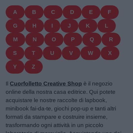
A
B
C
D
E
F
G
H
I
J
K
L
M
N
O
P
Q
R
S
T
U
V
W
X
Y
Z
Il
Cuorfolletto Creative Shop
è il negozio
online della nostra casa editrice. Qui potete
acquistare le nostre raccolte di lapbook,
minibook fai-da-te, giochi pop-up e tanti altri
formati da stampare e costruire insieme,
trasformando ogni attività in un piccolo