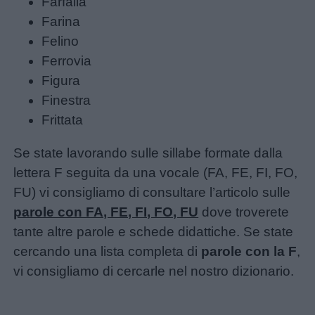
Farfalla
Farina
Felino
Menu
Ferrovia
Figura
Schede
Finestra
didattiche
Frittata
Se state lavorando sulle sillabe formate dalla
Disegni
lettera F seguita da una vocale (FA, FE, FI, FO,
da
FU) vi consigliamo di consultare l’articolo sulle
colorare
parole con FA, FE, FI, FO, FU
dove troverete
tante altre parole e schede didattiche. Se state
Storie
cercando una lista completa di
parole con la F
,
per
vi consigliamo di cercarle nel nostro dizionario.
bambini