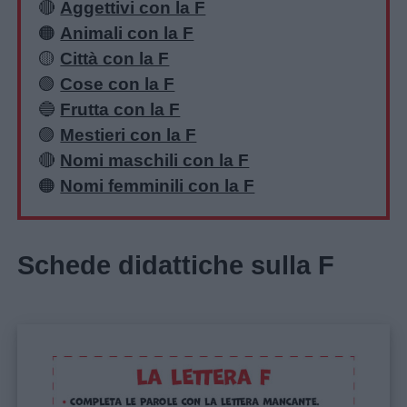
🔴
Aggettivi con la F
🟠
Animali con la F
🟡
Città con la F
🟢
Cose con la F
🔵
Frutta con la F
🟣
Mestieri con la F
🔴
Nomi maschili con la F
🟠
Nomi femminili con la F
Link
utili
Schede didattiche sulla F
Chi
siamo
Contatti