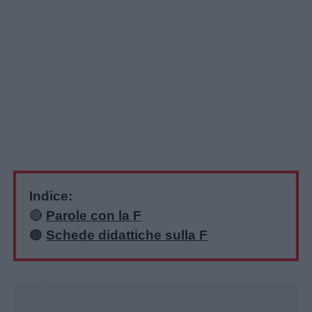
Indice:
🔴
Parole con la F
🟠
Schede didattiche sulla F
Unmute
Loaded
:
31.59%