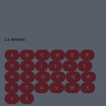
Le lettere:
A
B
C
D
E
F
G
H
I
J
K
L
M
N
O
P
Q
R
S
T
U
V
W
X
Y
Z