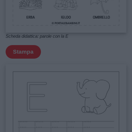
Frasi
e
aforismi
Scheda didattica: parole con la E
Buongiorno
Stampa
Buonanotte
Auguri
Barzellette
Educazione
positiva