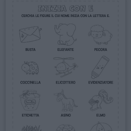
Feste
e
giornate
Filastrocche
Giochi
Lavoretti
Nomi
maschili
Nomi
femminili