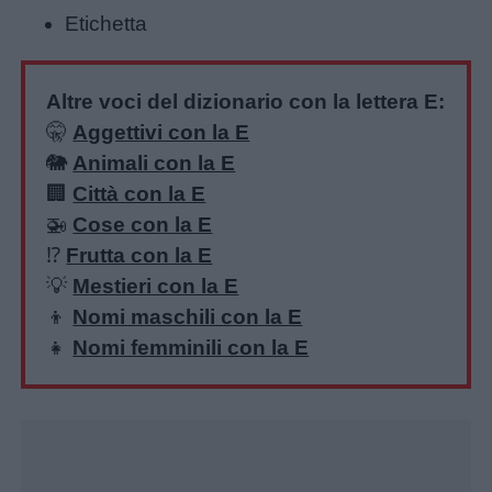
Etichetta
Altre voci del dizionario con la lettera E:
🤫
Aggettivi con la E
🐘
Animali con la E
🏢
Città con la E
🚁
Cose con la E
Home
⁉️
Frutta con la E
💡
Mestieri con la E
👦
Nomi maschili con la E
👧
Nomi femminili con la E
Unmute
Loaded
:
26.29%