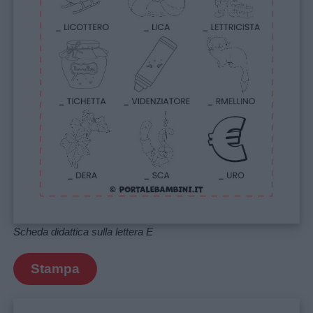
Menu
Schede
didattiche
Disegni
da
colorare
Scheda didattica sulla lettera E
Storie
per
Stampa
bambini