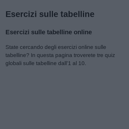
Storie
Esercizi sulle tabelline
per
bambini
Esercizi sulle tabelline online
Feste
State cercando degli esercizi online sulle
e
tabelline? In questa pagina troverete tre quiz
giornate
globali sulle tabelline dall’1 al 10.
Filastrocche
Giochi
Lavoretti
Nomi