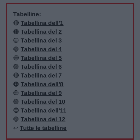
Tabelline:
🔴
Tabellina dell’1
🟠
Tabellina del 2
🟡
Tabellina del 3
🟢
Tabellina del 4
🔵
Tabellina del 5
Menu
🟣
Tabellina del 6
🔴
Tabellina del 7
🟠
Tabellina dell’8
Schede
🟡
Tabellina del 9
didattiche
🟢
Tabellina del 10
🔵
Tabellina dell’11
Disegni
🟣
Tabellina del 12
da
↩️
Tutte le tabelline
colorare