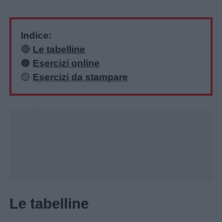
Indice:
🔴
Le tabelline
🟠
Esercizi online
🟡
Esercizi da stampare
Unmute
Loaded
:
18.76%
Le tabelline