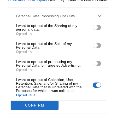
Downstream Participants
that may further disclose it to other
third parties.
Personal Data Processing Opt Outs
LE TABELLINE (30 DOMANDE)
I want to opt-out of the Sharing of my
personal data.
Scrivi il risultato delle moltiplicazioni.
Opted In
I want to opt-out of the Sale of my
Personal Data.
Opted In
I want to opt-out of processing my
Personal Data for Targeted Advertising.
Opted In
Esercizi sulle tabelline da stampare
I want to opt-out of Collection, Use,
Retention, Sale, and/or Sharing of my
State cercando degli esercizi sulle tabelline da
Personal Data that Is Unrelated with the
Purposes for which it was collected.
stampare e completare? Scoprite le nostre
Opted Out
matrici: si possono ritagliare ed incollare sul
CONFIRM
quaderno o svolgere direttamente sulla scheda.