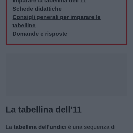
Imparare la tabellina dell’11
Schede didattiche
Consigli generali per imparare le
tabelline
Domande e risposte
Home
Unmute
Loaded
:
26.29%
La tabellina dell’11
La
tabellina dell’undici
è una sequenza di