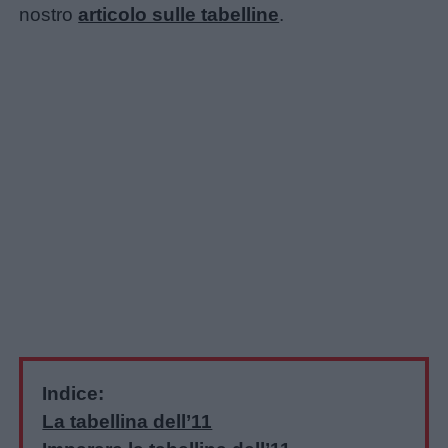
nostro
articolo sulle tabelline
.
Indice:
La tabellina dell’11