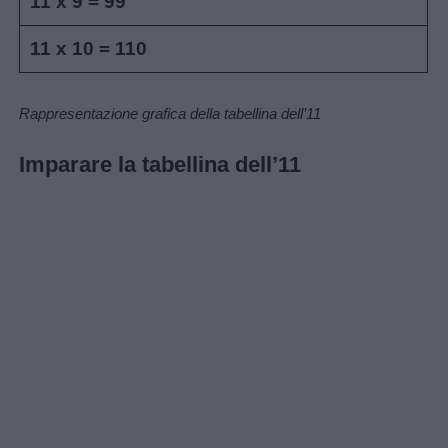
11
x 9 = 99
Buongiorno
11
x 10 = 110
Buonanotte
Rappresentazione grafica della tabellina dell’11
Auguri
Imparare la tabellina dell’11
Barzellette
Educazione
positiva