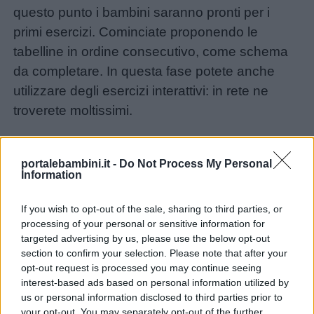
questo punto i bambini saranno pronti per i
primi esercizi. Cominciate proponendo le
tabelline in ordine consecutivo, come schema
da completare. In questa fase potete anche
utilizzare degli esercizi interattivi: in rete ne
troverete moltissimi.
Fase 5: Esercizi in ordine sparso
– Quando i
portalebambini.it -
Do Not Process My Personal
bambini saranno sufficientemente sicuri nel
Information
completare la tabellina in ordine consecutivo,
potrete proporre degli esercizi in ordine sparso.
If you wish to opt-out of the sale, sharing to third parties, or
processing of your personal or sensitive information for
Anche in questa fase potete avvalervi degli
targeted advertising by us, please use the below opt-out
esercizi interattivi.
section to confirm your selection. Please note that after your
opt-out request is processed you may continue seeing
interest-based ads based on personal information utilized by
Fase 6: Consolidamento con il gioco
– Per
us or personal information disclosed to third parties prior to
consolidare la conoscenza delle tabelline,
your opt-out. You may separately opt-out of the further