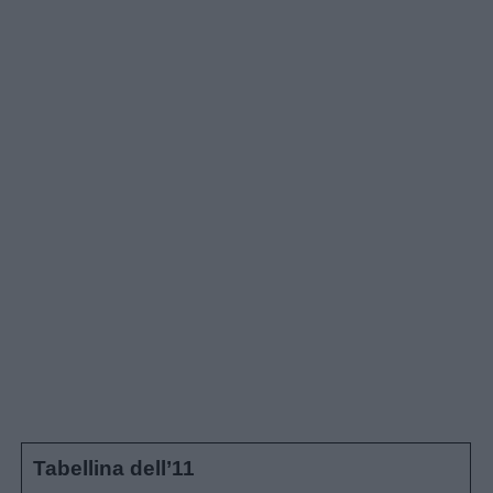
Schede
didattiche
Disegni
da
colorare
Storie
per
bambini
Feste
e
giornate
Tabellina dell’11