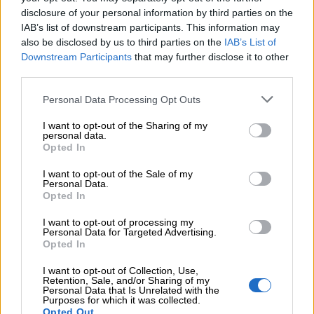
potete proporre alcuni giochi. Ce ne sono
disclosure of your personal information by third parties on the
IAB’s list of downstream participants. This information may
davvero moltissimi: noi abbiamo raccolto i
also be disclosed by us to third parties on the
IAB’s List of
principali nel nostro articolo “
Giochi con le
Downstream Participants
that may further disclose it to other
tabelline
“, dove troverete anche tante matrici
third parties.
stampabili.
Personal Data Processing Opt Outs
I want to opt-out of the Sharing of my
Schede didattiche
personal data.
Opted In
In arrivo…
I want to opt-out of the Sale of my
Personal Data.
Opted In
Consigli generali per imparare le
I want to opt-out of processing my
Personal Data for Targeted Advertising.
tabelline
Opted In
I want to opt-out of Collection, Use,
Retention, Sale, and/or Sharing of my
Personal Data that Is Unrelated with the
Purposes for which it was collected.
Opted Out