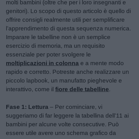
molti bambini (oltre che per i loro insegnanti e
genitori). Lo scopo di questo articolo è quello di
offrire consigli realmente utili per semplificare
l’apprendimento di questa sequenza numerica.
Imparare le tabelline non è un semplice
Link
esercizio di memoria, ma un requisito
utili
essenziale per poter svolgere le
moltiplicazioni in colonna
e a mente modo
Chi
rapido e corretto. Potreste anche realizzare un
siamo
piccolo lapbook, un manufatto pieghevole e
interattivo, come il
fiore delle tabelline
.
Contatti
Fase 1: Lettura
– Per cominciare, vi
Privacy
suggeriamo di far leggere la tabellina dell’11 ai
policy
bambini per alcune volte consecutive. Può
essere utile avere uno schema grafico da