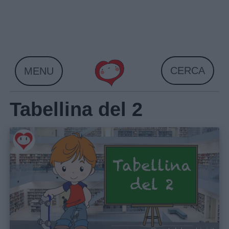
Skip
to
content
CERCA
MENU
Tabellina del 2