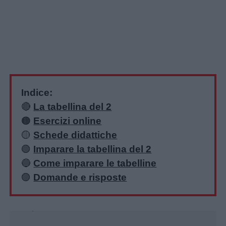
Indice:
🔴
La tabellina del 2
Home
🟠
Esercizi online
🟡
Schede didattiche
🟢
Imparare la tabellina del 2
🔵
Come imparare le tabelline
🟣
Domande e risposte
Unmute
Loaded
:
24.77%