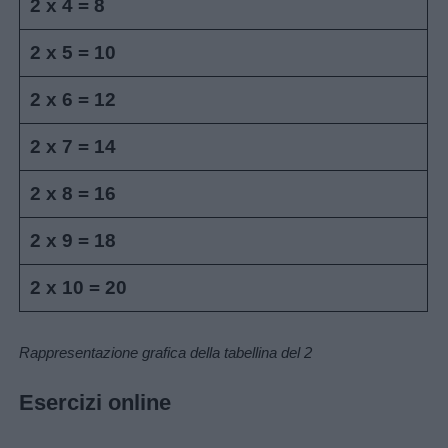
2 x 4 = 8
Frasi
e
2 x 5 = 10
aforismi
2 x 6 = 12
Buongiorno
2 x 7 = 14
Buonanotte
2 x 8 = 16
2 x 9 = 18
Auguri
2 x 10 = 20
Barzellette
Rappresentazione grafica della tabellina del 2
Educazione
positiva
Esercizi online