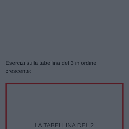
Esercizi sulla tabellina del 3 in ordine
Link
crescente:
utili
Chi
siamo
Contatti
LA TABELLINA DEL 2