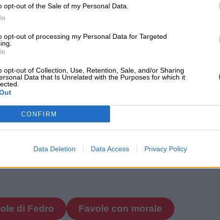
o opt-out of the Sale of my Personal Data.
In
to opt-out of processing my Personal Data for Targeted
ing.
In
o)
Favole geometriche – (Fedro)
Favole
o opt-out of Collection, Use, Retention, Sale, and/or Sharing
Fontai
ersonal Data that Is Unrelated with the Purposes for which it
lected.
Età di lettura: da 3 anni
Out
€ 8,84
Età di l
€ 8,84
CONFIRM
Acquista online
Acqu
Data Deletion
Data Access
Privacy Policy
ole di Fedro
Favole con morale