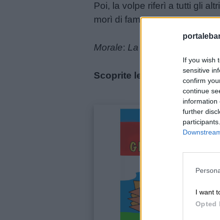
Poi, la volpe riferì a tutti gli 
aforismi
morì di fame.
portalebam
Buongiorno
Morale
:
La prudenza non è ma
If you wish 
Buonanotte
sensitive in
Scoprite le Favole Geometr
confirm you
continue se
Auguri
information 
further disc
Barzellette
participants
Downstream 
Educazione
positiva
Persona
I want t
Opted 