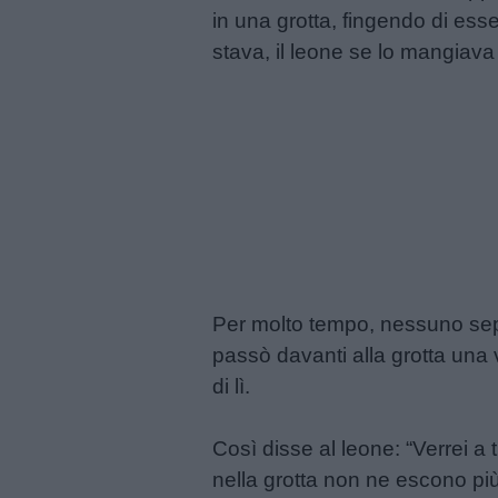
giornate
in una grotta, fingendo di es
stava, il leone se lo mangiava a
Filastrocche
Giochi
Lavoretti
Nomi
maschili
Per molto tempo, nessuno seppe
passò davanti alla grotta una
Nomi
di lì.
femminili
Così disse al leone: “Verrei a
Frasi
nella grotta non ne escono più
e