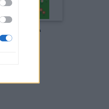
 geometriche – (La
ne)
ettura: da 3 anni
ista online