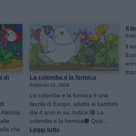
Il l
Febb
Il l
Eso
anni
top
e di
La colomba e la formica
Febbraio 21, 2026
La colomba e la formica è una
di
favola di Esopo, adatta ai bambini
 Alessia
dai 4 anni in su. Indice:🔴 La
valle
colomba e la formica🟠 Quiz…
:
rella che
Leggi tutto