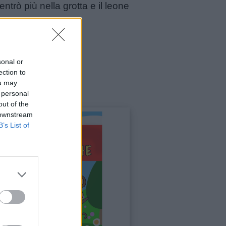
 entrò più nella grotta e il leone
sonal or
ection to
ou may
 personal
out of the
 downstream
B’s List of