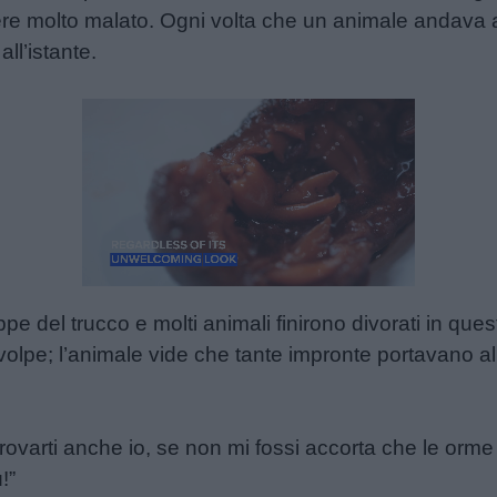
sere molto malato. Ogni volta che un animale andava 
ll’istante.
Unmute
Loaded
:
35.82%
 del trucco e molti animali finirono divorati in que
 volpe; l’animale vide che tante impronte portavano a
 trovarti anche io, se non mi fossi accorta che le orm
!”