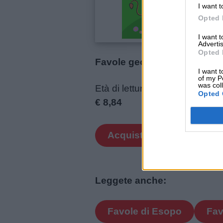
I want t
Opted 
I want 
Advertis
Opted 
Favole geometriche – (Esop
I want t
of my P
was col
Età di lettura: da 3 anni
Opted 
€ 8,84
Link
Acquista online
utili
Leggete anche:
Chi
siamo
Favole di Esopo
Fav