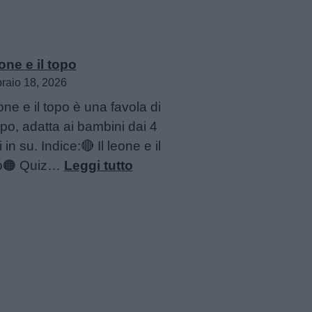
eone e il topo
raio 18, 2026
eone e il topo è una favola di
po, adatta ai bambini dai 4
 in su. Indice:🔴 Il leone e il
:
o🟠 Quiz…
Leggi tutto
Il
leone
e
il
topo