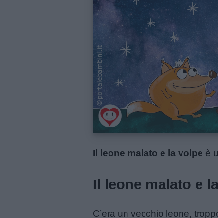
Menu
Schede
didattiche
Disegni
da
colorare
Storie
per
Il leone malato e la volpe
è u
bambini
Il leone malato e l
Feste
e
C’era un vecchio leone, troppo