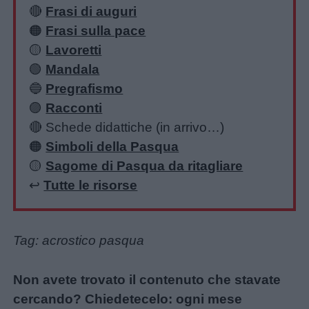
🔴
Frasi di auguri
🟠
Frasi sulla pace
🟡
Lavoretti
🟢
Mandala
🔵
Pregrafismo
🟣
Racconti
🔴 Schede didattiche (in arrivo…)
🟠
Simboli della Pasqua
🟡
Sagome di Pasqua da ritagliare
↩️
Tutte le risorse
Tag: acrostico pasqua
Non avete trovato il contenuto che stavate
cercando? Chiedetecelo: ogni mese