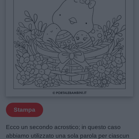
da
colorare
Storie
per
bambini
Feste
e
giornate
Filastrocche
Stampa
Giochi
Ecco un secondo acrostico; in questo caso
abbiamo utilizzato una sola parola per ciascun