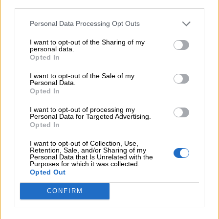
third parties.
Auguri
Personal Data Processing Opt Outs
Barzellette
I want to opt-out of the Sharing of my
personal data.
Opted In
Educazione
I want to opt-out of the Sale of my
positiva
Personal Data.
Opted In
I want to opt-out of processing my
Personal Data for Targeted Advertising.
Opted In
P
ace
I want to opt-out of Collection, Use,
Retention, Sale, and/or Sharing of my
A
more
Personal Data that Is Unrelated with the
Purposes for which it was collected.
S
peranza
Opted Out
Q
uiete
CONFIRM
U
miltà
A
micizia