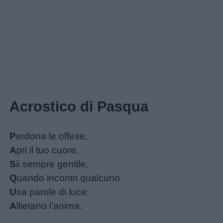
Acrostico di Pasqua
P
erdona le offese,
A
pri il tuo cuore,
S
ii sempre gentile,
Q
uando incontri qualcuno
U
sa parole di luce:
A
llietano l’anima.