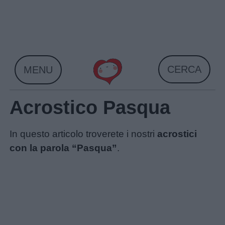
Skip
to
content
CERCA
MENU
Acrostico Pasqua
In questo articolo troverete i nostri
acrostici
con la parola “Pasqua”
.
Home