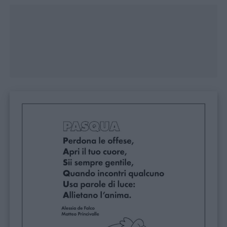
Menu
Schede
didattiche
Disegni