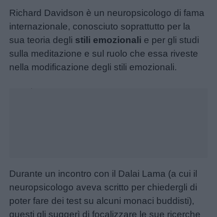
Richard Davidson è un neuropsicologo di fama
internazionale, conosciuto soprattutto per la
sua teoria degli
stili emozionali
e per gli studi
sulla meditazione e sul ruolo che essa riveste
nella modificazione degli stili emozionali.
Unmute
Loaded
:
25.10%
Durante un incontro con il Dalai Lama (a cui il
neuropsicologo aveva scritto per chiedergli di
Menu
poter fare dei test su alcuni monaci buddisti),
questi gli suggerì di focalizzare le sue ricerche