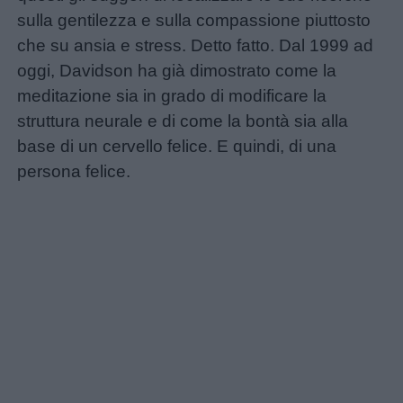
Schede
sulla gentilezza e sulla compassione piuttosto
didattiche
che su ansia e stress. Detto fatto. Dal 1999 ad
oggi, Davidson ha già dimostrato come la
Disegni
meditazione sia in grado di modificare la
da
struttura neurale e di come la bontà sia alla
colorare
base di un cervello felice. E quindi, di una
persona felice.
Storie
per
bambini
Feste
e
giornate
Filastrocche