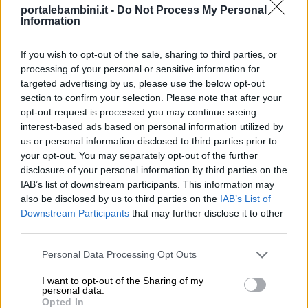
una metodologia incentrata sulla
portalebambini.it -
Do Not Process My Personal
Information
consapevolezza di sé nel qui ed ora). A
proposito, su Portale Bambini puoi trovare
If you wish to opt-out of the sale, sharing to third parties, or
un’
introduzione alla mindfulness
, con tanto di
processing of your personal or sensitive information for
esercizi e letture consigliate per avvicinarsi a
targeted advertising by us, please use the below opt-out
section to confirm your selection. Please note that after your
questa pratica insieme ai bambini.
opt-out request is processed you may continue seeing
interest-based ads based on personal information utilized by
us or personal information disclosed to third parties prior to
UN LIBRO PER VOI: L’ALMANACCO
your opt-out. You may separately opt-out of the further
DEL CUORE
disclosure of your personal information by third parties on the
IAB’s list of downstream participants. This information may
also be disclosed by us to third parties on the
IAB’s List of
Downstream Participants
that may further disclose it to other
third parties.
Personal Data Processing Opt Outs
I want to opt-out of the Sharing of my
personal data.
Opted In