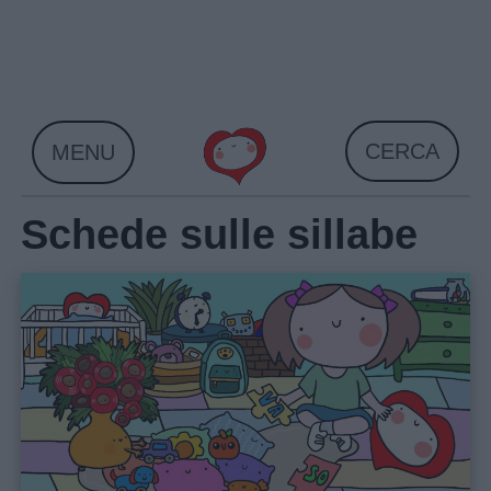
Skip
to
content
CERCA
MENU
Schede sulle sillabe