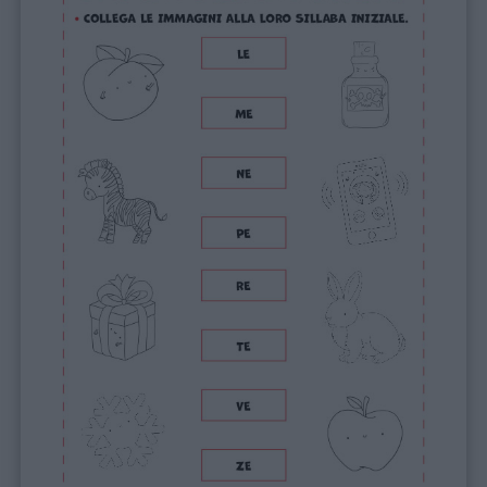
Menu
Schede
didattiche
Disegni
da
colorare
Storie
per
bambini