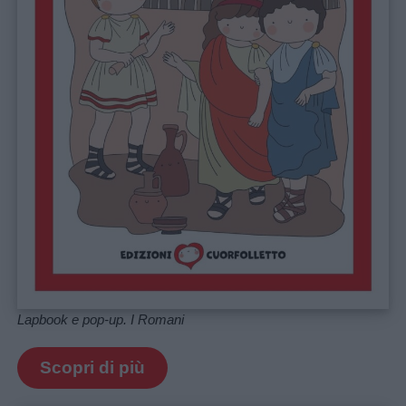
Lapbook e pop-up. I Romani
Scopri di più