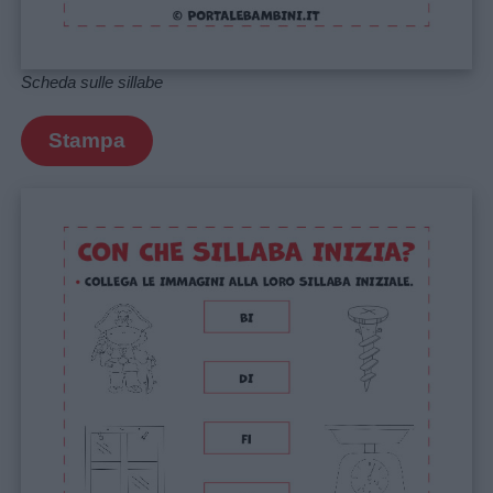
Feste
e
giornate
Scheda sulle sillabe
Filastrocche
Stampa
Giochi
Lavoretti
Nomi
maschili
Nomi
femminili