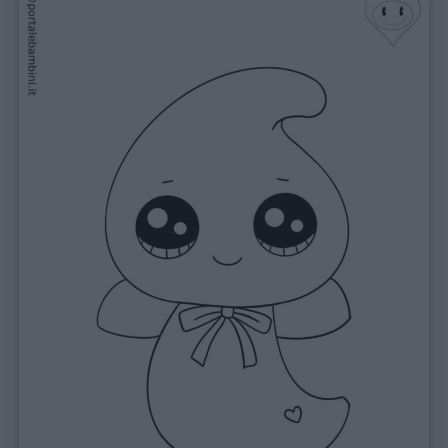
Link
utili
Chi
siamo
Contatti
Privacy