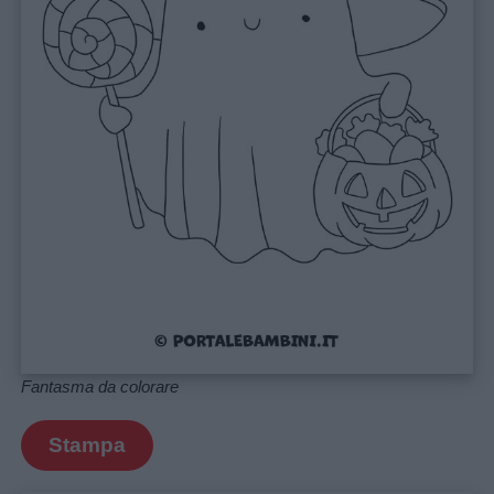
Menu
Schede
didattiche
Disegni
da
colorare
Storie
per
Fantasma da colorare
bambini
Stampa
Feste