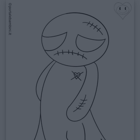
e
giornate
Filastrocche
Giochi
Lavoretti
Nomi
maschili
Nomi
femminili
Frasi