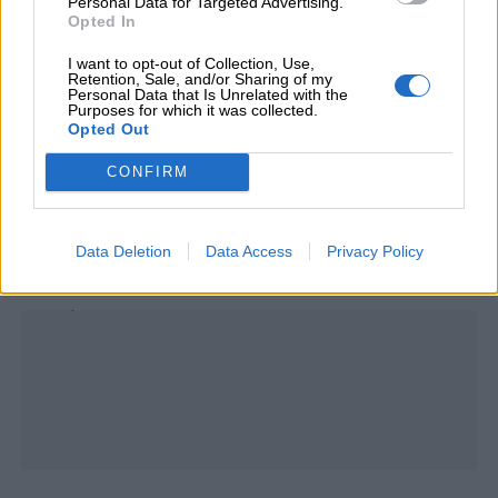
Personal Data for Targeted Advertising.
🟣
Disegni di Halloween
Opted In
🔴
Filastrocche di Halloween
I want to opt-out of Collection, Use,
🟠
Lavoretti creativi di Halloween
Retention, Sale, and/or Sharing of my
Personal Data that Is Unrelated with the
🟡
Maschere di Halloween fai da te
Purposes for which it was collected.
Opted Out
🟢
Storie di Halloween
🔵
Quiz di Halloween
CONFIRM
🟣
Sagome di Halloween
↩️
Tutte le risorse
Data Deletion
Data Access
Privacy Policy
Unmute
Loaded
:
33.30%