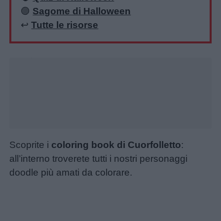
🟣
Sagome di Halloween
↩️
Tutte le risorse
Unmute
Loaded
:
16.29%
Scoprite i
coloring book di Cuorfolletto
:
all’interno troverete tutti i nostri personaggi
doodle più amati da colorare.