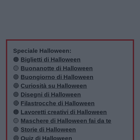
Speciale Halloween:
🟠
Biglietti di Halloween
🟡
Buonanotte di Halloween
🟢
Buongiorno di Halloween
🔵
Curiosità su Halloween
🟣
Disegni di Halloween
🔴
Filastrocche di Halloween
🟠
Lavoretti creativi di Halloween
🟡
Maschere di Halloween fai da te
🟢
Storie di Halloween
🔵
Quiz di Halloween