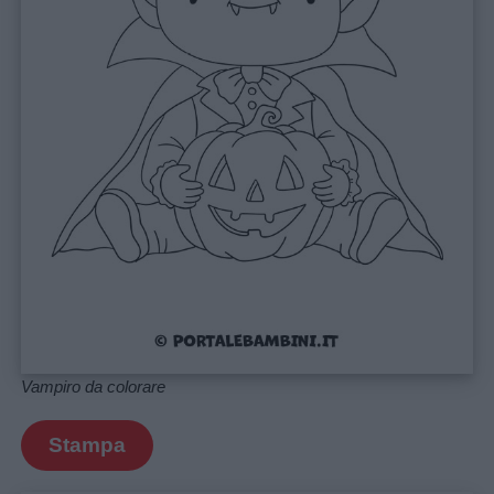
Menu
Schede
didattiche
Disegni
da
colorare
Storie
Vampiro da colorare
per
bambini
Stampa