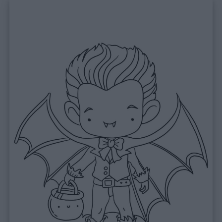
Feste
e
giornate
Filastrocche
Giochi
Lavoretti
Nomi
maschili
Nomi
femminili