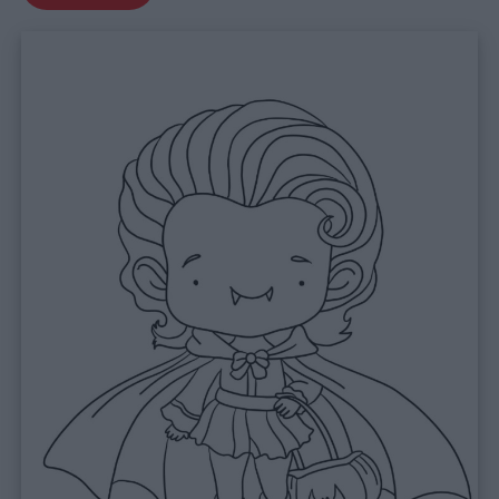
Link
utili
Chi
siamo
Contatti