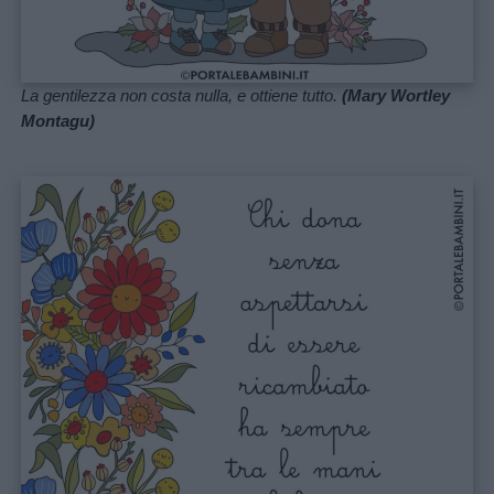
Link
utili
La gentilezza non costa nulla, e ottiene tutto.
(Mary Wortley
Montagu)
Chi
siamo
Contatti
Privacy
policy