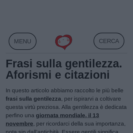
Skip
to
content
CERCA
MENU
Frasi sulla gentilezza.
Aforismi e citazioni
In questo articolo abbiamo raccolto le più belle
frasi sulla gentilezza
, per ispirarvi a coltivare
questa virtù preziosa. Alla gentilezza è dedicata
perfino una
giornata mondiale, il 13
novembre
, per ricordarci della sua importanza,
nota sin dall’antichità. Essere gentili significa