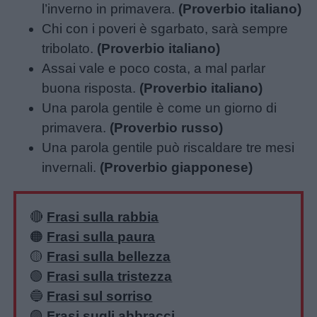
l’inverno in primavera.
(Proverbio italiano)
Chi con i poveri è sgarbato, sarà sempre
tribolato.
(Proverbio italiano)
Assai vale e poco costa, a mal parlar
buona risposta.
(Proverbio italiano)
Una parola gentile è come un giorno di
primavera.
(Proverbio russo)
Una parola gentile può riscaldare tre mesi
invernali.
(Proverbio giapponese)
🔴
Frasi sulla rabbia
🟠
Frasi sulla paura
🟡
Frasi sulla bellezza
🟢
Frasi sulla tristezza
🔵
Frasi sul sorriso
🟣
Frasi sugli abbracci