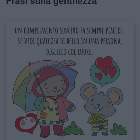
Frasi sulla gentilezza
Auguri
Barzellette
Educazione
positiva