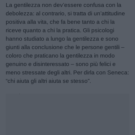
La gentilezza non dev’essere confusa con la
debolezza: al contrario, si tratta di un’attitudine
positiva alla vita, che fa bene tanto a chi la
riceve quanto a chi la pratica. Gli psicologi
hanno studiato a lungo la gentilezza e sono
giunti alla conclusione che le persone gentili –
coloro che praticano la gentilezza in modo
genuino e disinteressato – sono più felici e
Home
meno stressate degli altri. Per dirla con Seneca:
“chi aiuta gli altri aiuta se stesso”.
Unmute
Loaded
:
18.64%
Menu
Schede
didattiche