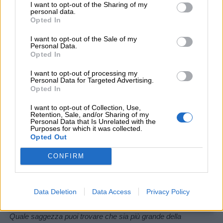
I want to opt-out of the Sharing of my
personal data.
Opted In
I want to opt-out of the Sale of my
Personal Data.
Opted In
I want to opt-out of processing my
Personal Data for Targeted Advertising.
Opted In
I want to opt-out of Collection, Use,
Retention, Sale, and/or Sharing of my
Personal Data that Is Unrelated with the
Purposes for which it was collected.
Opted Out
CONFIRM
If you wish to opt-out of the sale, sharing to third parties, or
processing of your personal or sensitive information for
targeted advertising by us, please use the below opt-out
section to confirm your selection. Please note that after your
Data Deletion
Data Access
Privacy Policy
opt-out request is processed you may continue seeing
interest-based ads based on personal information utilized by
Quale saggezza puoi trovare che sia più grande della
us or personal information disclosed to third parties prior to