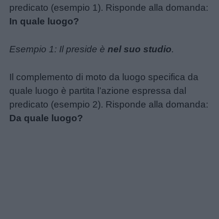
predicato (esempio 1). Risponde alla domanda:
Giochi
In quale luogo?
Lavoretti
Esempio 1: Il preside è
nel suo studio
.
Nomi
Il complemento di moto da luogo specifica da
maschili
quale luogo è partita l’azione espressa dal
predicato (esempio 2). Risponde alla domanda:
Nomi
Da quale luogo?
femminili
Frasi
e
aforismi
Buongiorno