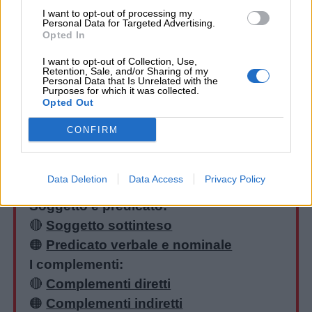
TEMPO E LUOGO)
I want to opt-out of processing my
Personal Data for Targeted Advertising.
Analizza le parole evidenziate in grassetto.
Opted In
I want to opt-out of Collection, Use,
Retention, Sale, and/or Sharing of my
Personal Data that Is Unrelated with the
Purposes for which it was collected.
Opted Out
CONFIRM
Analisi logica:
Data Deletion
Data Access
Privacy Policy
🔴
Le regole dell’analisi logica
Soggetto e predicato:
🔴
Soggetto sottinteso
🟠
Predicato verbale e nominale
I complementi:
🔴
Complementi diretti
🟠
Complementi indiretti