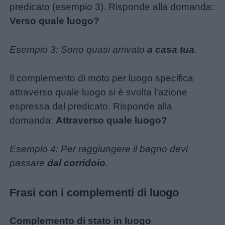
predicato (esempio 3). Risponde alla domanda:
Verso quale luogo?
Link
Esempio 3: Sono quasi arrivato
a casa tua
.
utili
Il complemento di moto per luogo specifica
Chi
attraverso quale luogo si è svolta l’azione
siamo
espressa dal predicato. Risponde alla
domanda:
Attraverso quale luogo?
Contatti
Esempio 4: Per raggiungere il bagno devi
passare
dal corridoio
.
Privacy
policy
Frasi con i complementi di luogo
Complemento di stato in luogo