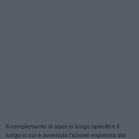
didattiche
Disegni
da
colorare
Storie
per
bambini
Feste
e
giornate
Il complemento di stato in luogo specifica il
Filastrocche
luogo in cui è avvenuta l’azione espressa dal