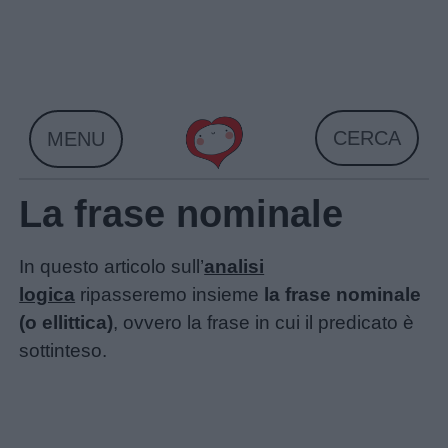
Skip
to
content
CERCA
MENU
La frase nominale
In questo articolo sull’
analisi
logica
ripasseremo insieme
la frase nominale
(o ellittica)
, ovvero la frase in cui il predicato è
sottinteso.