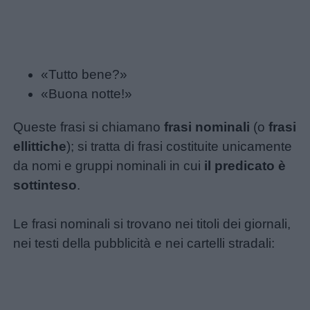
colorare
Storie
per
«Tutto bene?»
bambini
«Buona notte!»
Queste frasi si chiamano
frasi nominali
(o
frasi
Feste
ellittiche
); si tratta di frasi costituite unicamente
e
da nomi e gruppi nominali in cui
il predicato è
giornate
sottinteso
.
Filastrocche
Le frasi nominali si trovano nei titoli dei giornali,
nei testi della pubblicità e nei cartelli stradali:
Giochi
Lavoretti