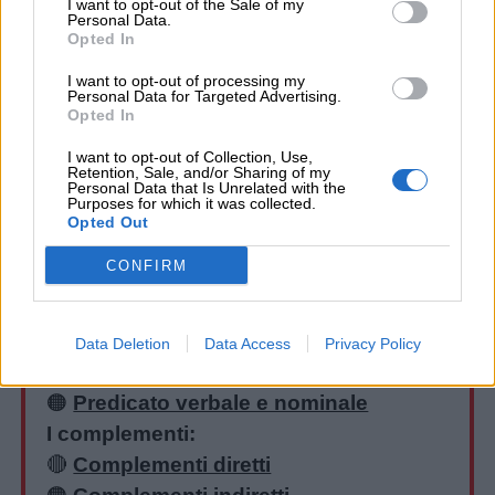
I want to opt-out of the Sale of my
Personal Data.
Opted In
I want to opt-out of processing my
Personal Data for Targeted Advertising.
Opted In
I want to opt-out of Collection, Use,
Retention, Sale, and/or Sharing of my
Personal Data that Is Unrelated with the
Purposes for which it was collected.
Opted Out
CONFIRM
Analisi logica:
🔴
Le regole dell’analisi logica
Soggetto e predicato:
Data Deletion
Data Access
Privacy Policy
🔴
Soggetto sottinteso
🟠
Predicato verbale e nominale
I complementi:
🔴
Complementi diretti