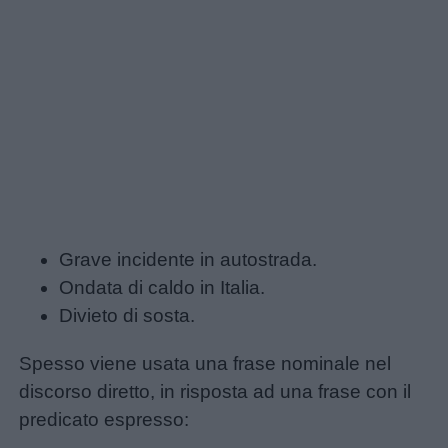
Nomi
maschili
Nomi
femminili
Frasi
e
aforismi
Grave incidente in autostrada.
Ondata di caldo in Italia.
Divieto di sosta.
Buongiorno
Spesso viene usata una frase nominale nel
Buonanotte
discorso diretto, in risposta ad una frase con il
predicato espresso:
Auguri