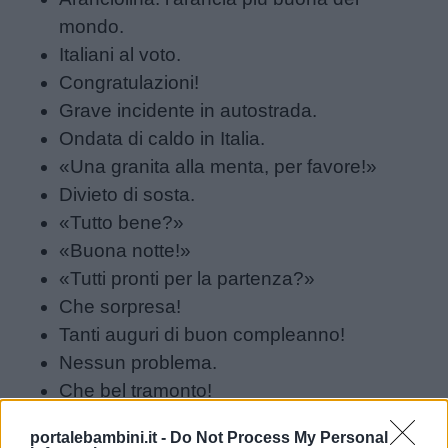
mondo.
Italiani al voto.
Congratulazioni!
Grave incidente in autostrada.
Ondata di caldo in Italia.
«Una granita alla menta, per favore!»
Divieto di sosta.
«Tutto bene?»
«Buona notte!»
«Tutti pronti per la partenza?»
Che sorpresa!
Tanti auguri di buon compleanno!
Nessun problema.
Che bel tramonto!
Un giorno da ricordare.
portalebambini.it -
Do Not Process My Personal