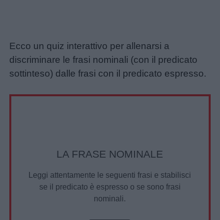
Chi
Ecco un quiz interattivo per allenarsi a
siamo
discriminare le frasi nominali (con il predicato
sottinteso) dalle frasi con il predicato espresso.
Contatti
Privacy
policy
LA FRASE NOMINALE
Leggi attentamente le seguenti frasi e stabilisci
se il predicato è espresso o se sono frasi
nominali.