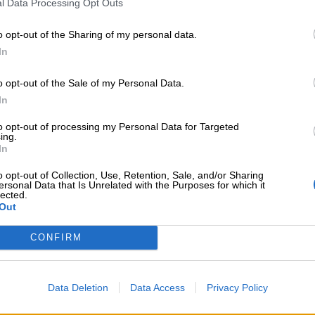
l Data Processing Opt Outs
o opt-out of the Sharing of my personal data.
In
o opt-out of the Sale of my Personal Data.
In
to opt-out of processing my Personal Data for Targeted
ing.
In
o opt-out of Collection, Use, Retention, Sale, and/or Sharing
tto di pasta
diverso dal solito, dovresti provare ad uti
ersonal Data that Is Unrelated with the Purposes for which it
lected.
tempestine, per fare tre esempi) e a comporre l’angiole
Out
CONFIRM
Data Deletion
Data Access
Privacy Policy