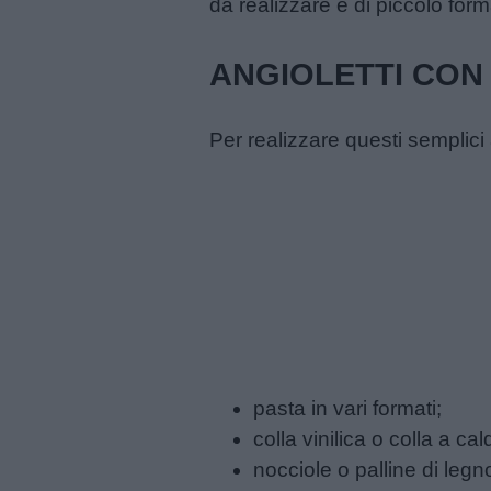
da realizzare e di piccolo form
Menu
ANGIOLETTI CON
Schede
didattiche
Per realizzare questi semplici a
Disegni
da
colorare
Storie
per
bambini
pasta in vari formati;
colla vinilica o colla a cal
Feste
nocciole o palline di legno
e