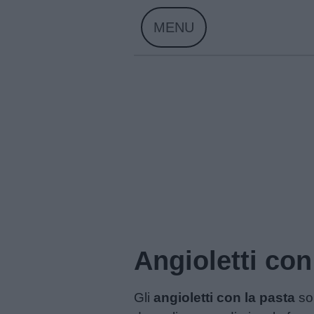
Skip
MENU
to
content
Angioletti con
Home
Gli
angioletti con la pasta
so