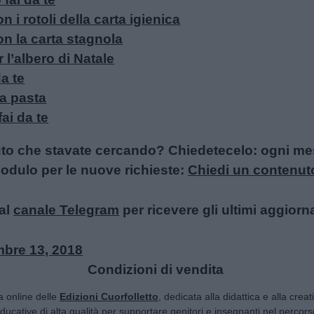
 i rotoli della carta igienica
on la carta stagnola
 l’albero di Natale
da te
la pasta
fai da te
uto che stavate cercando? Chiedetecelo: ogni mese
l modulo per le nuove richieste:
Chiedi un contenut
al
canale Telegram
per ricevere gli ultimi aggiorn
bre 13, 2018
Condizioni di vendita
ta online delle
Edizioni Cuorfolletto
, dedicata alla didattica e alla crea
 educative di alta qualità per supportare genitori e insegnanti nel percorso