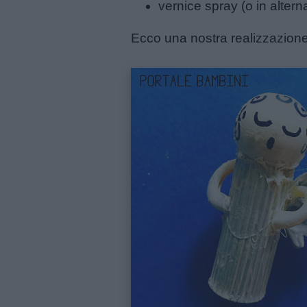
vernice spray (o in altern
giornate
Ecco una nostra realizzazione
Filastrocche
Giochi
Lavoretti
Nomi
maschili
Nomi
femminili
Frasi