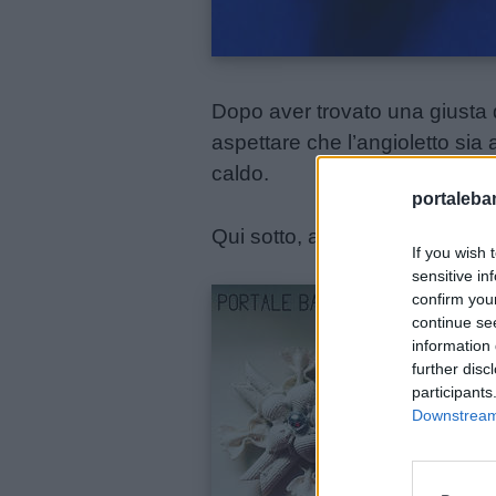
e
aforismi
Buongiorno
Dopo aver trovato una giusta di
aspettare che l’angioletto sia 
Buonanotte
caldo.
portalebam
Auguri
Qui sotto, al centro, puoi ved
If you wish 
sensitive in
Barzellette
confirm you
continue se
information 
Educazione
further disc
positiva
participants
Downstream 