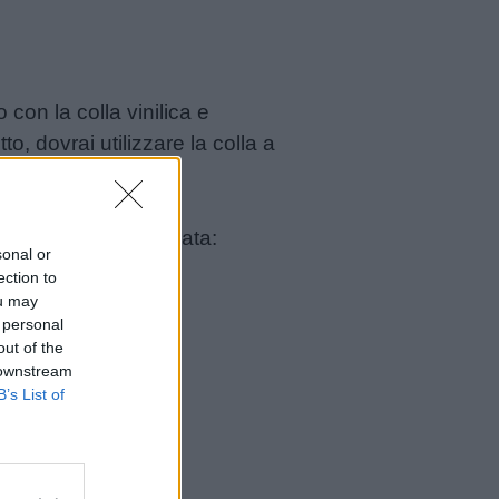
 con la colla vinilica e
o, dovrai utilizzare la colla a
la vernice spray dorata:
sonal or
ection to
ou may
 personal
out of the
 downstream
B’s List of