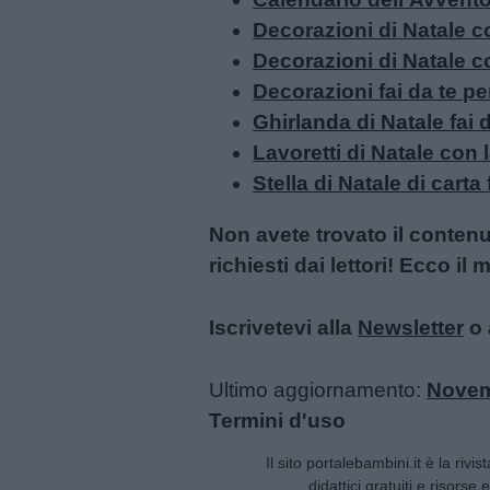
Decorazioni di Natale con
Decorazioni di Natale c
Decorazioni fai da te per
Ghirlanda di Natale fai 
Lavoretti di Natale con 
Stella di Natale di carta 
Non avete trovato il conten
richiesti dai lettori! Ecco i
Iscrivetevi alla
Newsletter
o 
Ultimo aggiornamento:
Novem
Termini d'uso
Il sito portalebambini.it è la rivis
didattici gratuiti e risorse