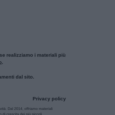
 realizziamo i materiali più
o
.
amenti dal sito.
Privacy policy
tività. Dal 2014, offriamo materiali
 di crescita dei più piccoli.