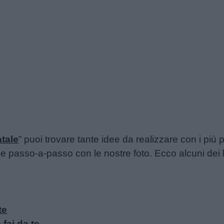
atale
” puoi trovare tante idee da realizzare con i più p
passo-a-passo con le nostre foto. Ecco alcuni dei lav
te
fai da te