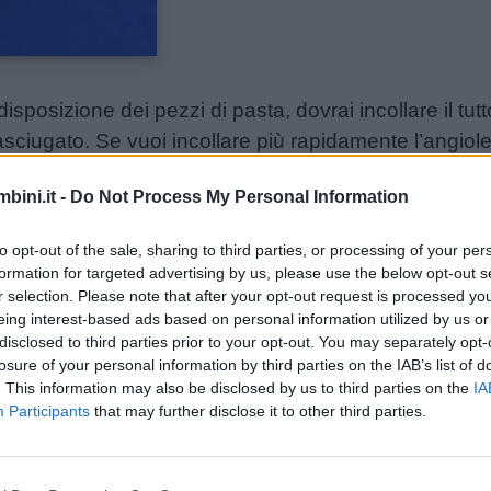
sposizione dei pezzi di pasta, dovrai incollare il tutto
asciugato. Se vuoi incollare più rapidamente l’angiolett
bini.it -
Do Not Process My Personal Information
ere un angioletto ancora più semplice e colorato con 
to opt-out of the sale, sharing to third parties, or processing of your per
formation for targeted advertising by us, please use the below opt-out s
r selection. Please note that after your opt-out request is processed y
eing interest-based ads based on personal information utilized by us or
disclosed to third parties prior to your opt-out. You may separately opt-
losure of your personal information by third parties on the IAB’s list of
. This information may also be disclosed by us to third parties on the
IA
Participants
that may further disclose it to other third parties.