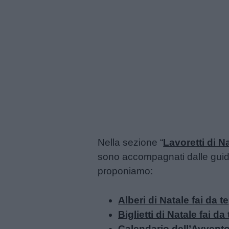
Nella sezione “
Lavoretti di N
sono accompagnati dalle guide 
proponiamo:
Alberi di Natale fai da te
Biglietti di Natale fai da 
Calendario dell’Avvento 