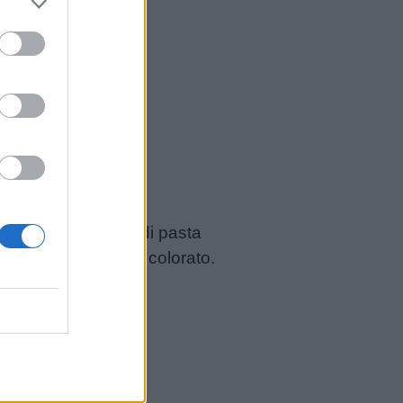
lizzare dei formati di pasta
tto su un cartoncino colorato.