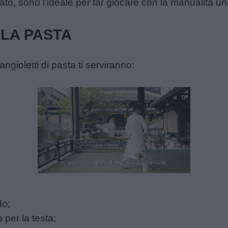
ato, sono l’ideale per far giocare con la manualità un
 LA PASTA
ngioletti di pasta ti serviranno:
Unmute
Loaded
:
16.41%
do;
 per la testa;