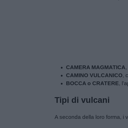
Feste
e
giornate
Filastrocche
Giochi
CAMERA MAGMATICA
,
Lavoretti
CAMINO VULCANICO
, 
BOCCA o CRATERE
, l
Nomi
maschili
Tipi di vulcani
Nomi
A seconda della loro forma, i 
femminili