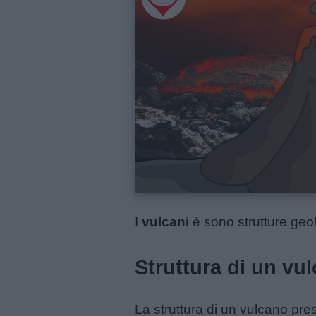
Menu
Schede
didattiche
Disegni
da
colorare
I
vulcani
è sono strutture geol
Storie
Struttura di un vu
per
bambini
La struttura di un vulcano pre