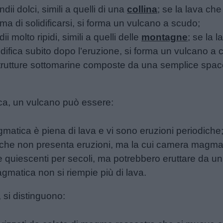
dii dolci, simili a quelli di una
collina
; se la lava ch
ima di solidificarsi, si forma un vulcano a scudo;
ii molto ripidi, simili a quelli delle
montagne
; se la 
idifica subito dopo l’eruzione, si forma un vulcano a 
trutture sottomarine composte da una semplice spacc
ica, un vulcano può essere:
atica è piena di lava e vi sono eruzioni periodiche
 che non presenta eruzioni, ma la cui camera magmati
quiescenti per secoli, ma potrebbero eruttare da un 
gmatica non si riempie più di lava.
, si distinguono: