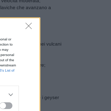
a velocità moderata;
ate laviche che avanzano a
sonal or
ca, frequenti anche nei vulcani
ection to
ou may
e sono:
 personal
out of the
dalla crosta terrestre;
 downstream
B’s List of
e ad alta pressione;
erali.
a, ad esempio, dove i geyser
ico.