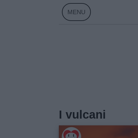
Skip
MENU
to
content
I vulcani
Home