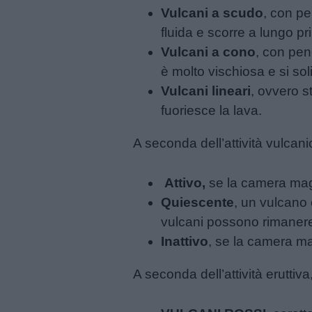
Vulcani a scudo
, con pen
Frasi
fluida e scorre a lungo pr
e
Vulcani a cono
, con pend
aforismi
è molto vischiosa e si sol
Vulcani lineari
, ovvero s
Buongiorno
fuoriesce la lava.
Buonanotte
A seconda dell’attività vulcan
Auguri
Attivo,
se la camera magm
Quiescente
, un vulcano
Barzellette
vulcani possono rimanere 
Inattivo
, se la camera ma
Educazione
A seconda dell’attività eruttiva
positiva