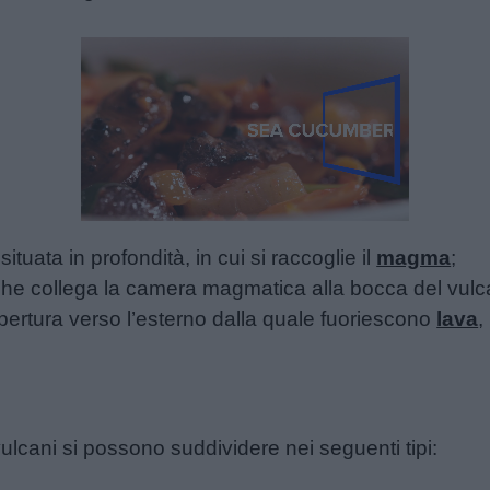
Unmute
Loaded
:
22.62%
 situata in profondità, in cui si raccoglie il
magma
;
che collega la camera magmatica alla bocca del vulc
’apertura verso l’esterno dalla quale fuoriescono
lava
,
vulcani si possono suddividere nei seguenti tipi: