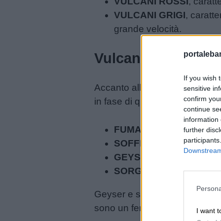
VULCANI ROSSI
, carat
VULCANI GRIGI
, caratt
grande velocità.
portalebam
Vulcanismo secon
If you wish 
Accanto alle eruzioni vulcanich
sensitive in
confirm you
in fase di quiescenza. Queste
continue se
information 
FUMAROLE E SOLFAT
further disc
participants
SOFFIONI
, ovvero getti 
Downstream 
GEYSER
, ovvero getti d
Link
SORGENTI TERMALI
, o
utili
Persona
Geyser e soffioni si possono 
sono un fenomeno molto freque
I want t
Chi