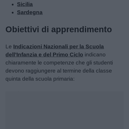
Sicilia
Filastrocche
Sardegna
Giochi
Obiettivi di apprendimento
Lavoretti
Le
Indicazioni Nazionali per la Scuola
dell’Infanzia e del Primo Ciclo
indicano
Nomi
chiaramente le competenze che gli studenti
maschili
devono raggiungere al termine della classe
quinta della scuola primaria:
Nomi
Unmute
femminili
Loaded
:
30.25%
Frasi
e
aforismi