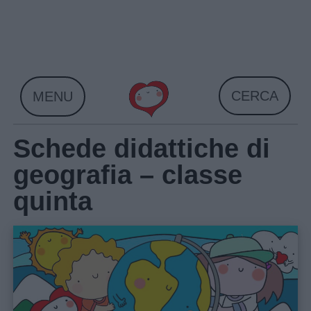
Skip
to
content
CERCA
MENU
Schede didattiche di
geografia – classe
quinta