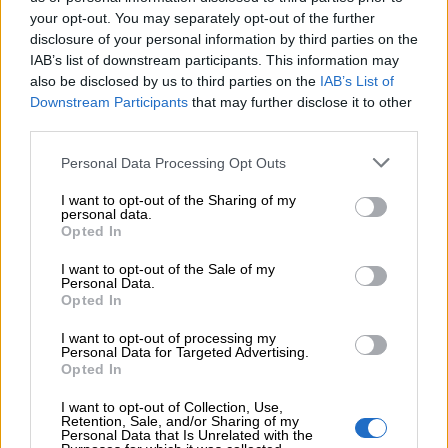
your opt-out. You may separately opt-out of the further
disclosure of your personal information by third parties on the
IAB’s list of downstream participants. This information may
also be disclosed by us to third parties on the
IAB’s List of
Downstream Participants
that may further disclose it to other
third parties.
Link
utili
Personal Data Processing Opt Outs
I want to opt-out of the Sharing of my
personal data.
Opted In
Chi
siamo
I want to opt-out of the Sale of my
Personal Data.
Opted In
Contatti
I want to opt-out of processing my
Personal Data for Targeted Advertising.
Opted In
Privacy
policy
I want to opt-out of Collection, Use,
Queste indicazioni ricalcano il curricolo
Retention, Sale, and/or Sharing of my
Personal Data that Is Unrelated with the
tradizionale, che prevede di affrontare durante