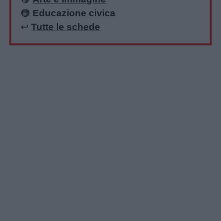
🟠
Educazione civica
↩️
Tutte le schede