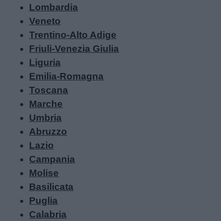
Lombardia
Veneto
Schede
Trentino-Alto Adige
didattiche
Friuli-Venezia Giulia
Liguria
Disegni
Emilia-Romagna
da
Toscana
colorare
Marche
Umbria
Storie
Abruzzo
per
Lazio
bambini
Campania
Molise
Feste
Basilicata
e
Puglia
giornate
Calabria