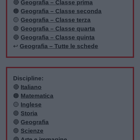
🔴
Geografia – Classe prima
🟠
Geografia – Classe seconda
🟡
Geografia – Classe terza
🟢
Geografia – Classe quarta
🔵
Geografia – Classe quinta
↩️
Geografia – Tutte le schede
Discipline:
🔴
Italiano
🟠
Matematica
🟡
Inglese
🟢
Storia
🔵
Geografia
🟣
Scienze
🔴
Arte e immagine