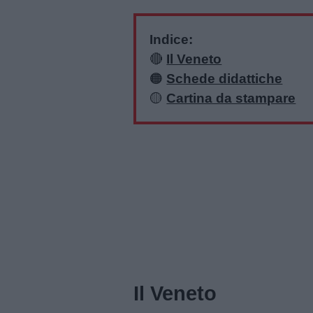
Indice:
Menu
🔴
Il Veneto
🟠
Schede didattiche
🟡
Cartina da stampare
Schede
didattiche
Disegni
da
colorare
Storie
per
bambini
Il Veneto