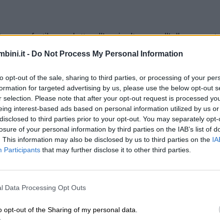
reno fertile e adatto all’agricoltura e all’allevament
icolarmente sviluppato. L’agricoltura e l’allevamento in
bini.it -
Do Not Process My Personal Information
eneto. Le coltivazioni principali sono quelle dei cereal
oltre che degli alberi da frutto. Sono presenti allevamen
to opt-out of the sale, sharing to third parties, or processing of your per
formation for targeted advertising by us, please use the below opt-out s
tti caseari. Nelle fasce costiere sono praticate la pes
r selection. Please note that after your opt-out request is processed y
ndario
) è ben sviluppata: in Veneto troviamo soprattu
eing interest-based ads based on personal information utilized by us or
no presenti alcuni grandi gruppi industriali del settor
disclosed to third parties prior to your opt-out. You may separately opt-
losure of your personal information by third parties on the IAB’s list of
. This information may also be disclosed by us to third parties on the
IA
io
) è molto sviluppato, specialmente nelle aree alpine 
Participants
that may further disclose it to other third parties.
strutture che ospitano milioni di turisti nel periodo es
e, soprattutto a Venezia, Padova e Verona.
l Data Processing Opt Outs
o opt-out of the Sharing of my personal data.