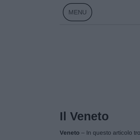
Skip
MENU
to
content
Il Veneto
Veneto
– In questo articolo tr
Home