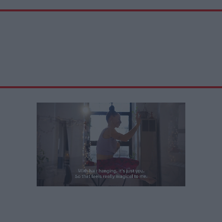
Unmute
Loaded
:
24.49%