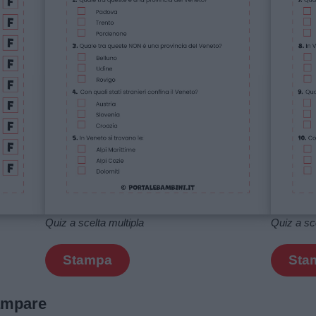
Quiz a scelta multipla
Quiz a sce
Stampa
Sta
tampare