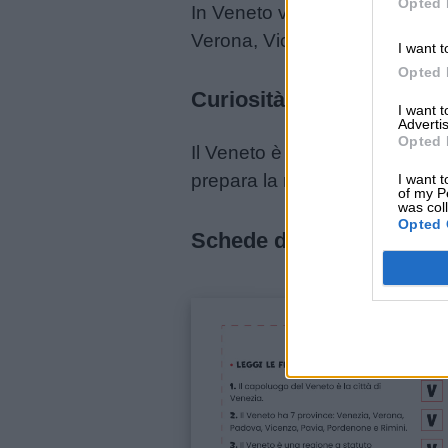
Opted 
In Veneto vivono circa 5 milio
Verona, Vicenza, Rovigo e Tr
I want t
Opted 
Curiosità
I want 
Advertis
Opted 
Il Veneto è ricco di tradizioni
prepara la notte del 28 giugno
I want t
of my P
was col
Opted 
Schede didattiche