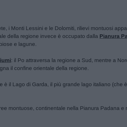
e, i Monti Lessini e le Dolomiti, rilievi montuosi app
onale della regione invece è occupato dalla
Pianura P
biose e lagune.
fiumi
: il Po attraversa la regione a Sud, mentre a Nord 
na il confine orientale della regione.
 è il Lago di Garda, il più grande lago italiano (che
 aree montuose, continentale nella Pianura Padana e mi