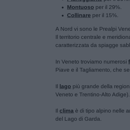
Montuoso
per il 29%.
Frasi
Collinare
per il 15%.
e
aforismi
A Nord vi sono le Prealpi Venet
Il territorio centrale e meridi
Buongiorno
caratterizzata da spiagge sab
Buonanotte
In Veneto troviamo numerosi
Piave e il Tagliamento, che seg
Auguri
Il
lago
più grande della regione
Barzellette
Veneto e Trentino-Alto Adige).
Educazione
Il
clima
è di tipo alpino nelle
positiva
del Lago di Garda.