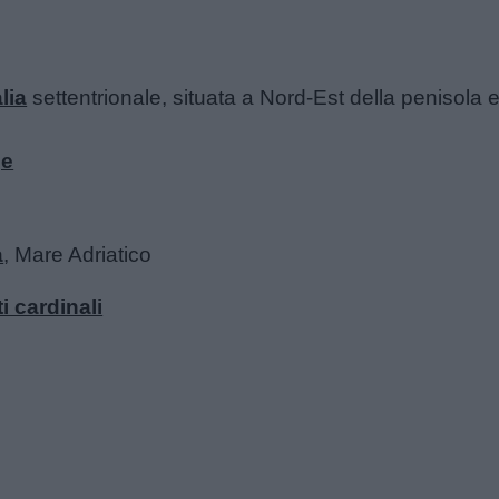
alia
settentrionale, situata a Nord-Est della penisola e
ge
a
, Mare Adriatico
ti cardinali