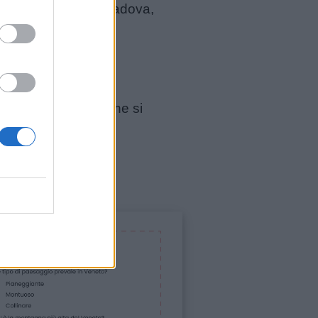
cie sono: Belluno, Padova,
ca di San Pietro
, che si