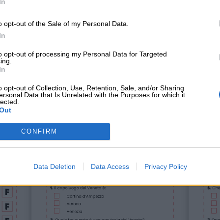
In
ni di persone. Il capoluogo è Venezia; le altre provin
eviso.
o opt-out of the Sale of my Personal Data.
In
to opt-out of processing my Personal Data for Targeted
ing.
In
 popolari curiose e affascinanti. Una di queste è la
bar
.
o opt-out of Collection, Use, Retention, Sale, and/or Sharing
ersonal Data that Is Unrelated with the Purposes for which it
lected.
Out
CONFIRM
Data Deletion
Data Access
Privacy Policy