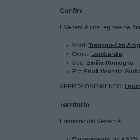
Feste
Confini
e
giornate
Il Veneto è una regione dell’
It
Filastrocche
Nord:
Trentino-Alto Adi
Ovest:
Lombardia
Giochi
Sud:
Emilia-Romagna
Est:
Friuli-Venezia Giuli
Lavoretti
APPROFONDIMENTO:
I pun
Nomi
Territorio
maschili
Il territorio del Veneto è:
Nomi
femminili
Pianeggiante
per il 56%.