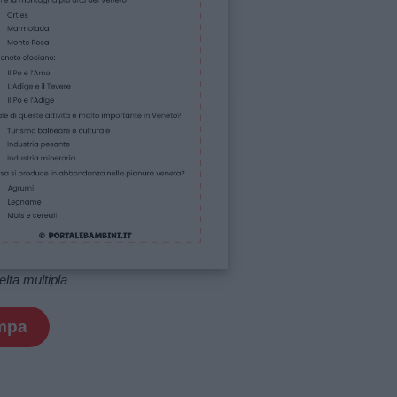
lta multipla
mpa