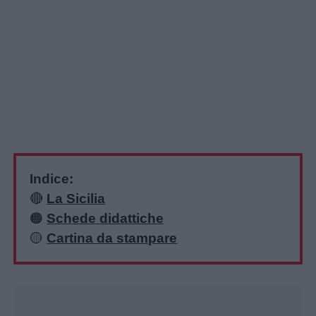
Indice:
🔴
La Sicilia
🟠
Schede didattiche
🟡
Cartina da stampare
Unmute
Loaded
:
42.67%