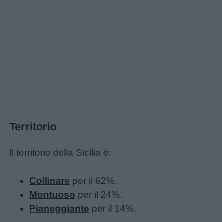
maschili
Nomi
femminili
Frasi
e
aforismi
Territorio
Buongiorno
Il territorio della Sicilia è:
Buonanotte
Collinare
per il 62%.
Montuoso
per il 24%.
Auguri
Pianeggiante
per il 14%.