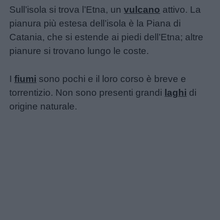
Barzellette
Sull’isola si trova l’Etna, un
vulcano
attivo. La
pianura più estesa dell’isola è la Piana di
Educazione
Catania, che si estende ai piedi dell’Etna; altre
positiva
pianure si trovano lungo le coste.
I
fiumi
sono pochi e il loro corso è breve e
torrentizio. Non sono presenti grandi
laghi
di
origine naturale.