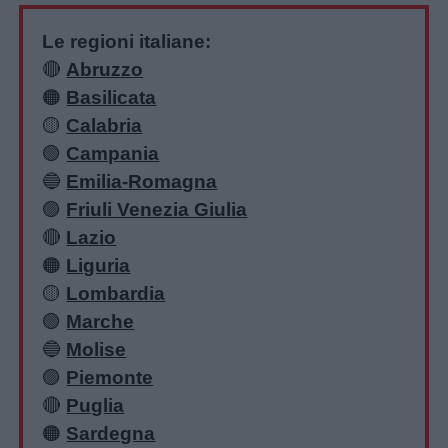
Le regioni italiane:
🔴
Abruzzo
🟠
Basilicata
🟡
Calabria
🟢
Campania
🔵
Emilia-Romagna
🟣
Friuli Venezia Giulia
🔴
Lazio
🟠
Liguria
🟡
Lombardia
🟢
Marche
🔵
Molise
🟣
Piemonte
🔴
Puglia
🟠
Sardegna