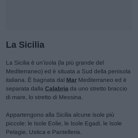
Home
La Sicilia
La Sicilia è un’isola (la più grande del
Menu
Mediterraneo) ed è situata a Sud della penisola
italiana. È bagnata dal
Mar
Mediterraneo ed è
separata dalla
Calabria
da uno stretto braccio
Schede
di mare, lo stretto di Messina.
didattiche
Appartengono alla Sicilia alcune isole più
Disegni
piccole: le Isole Eolie, le Isole Egadi, le Isole
da
Pelagie, Ustica e Pantelleria.
colorare