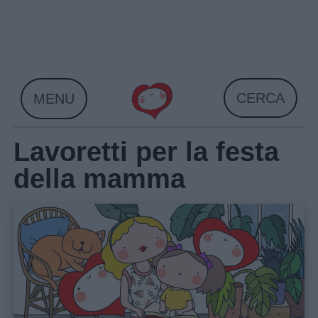
Skip
to
content
CERCA
MENU
Lavoretti per la festa
della mamma