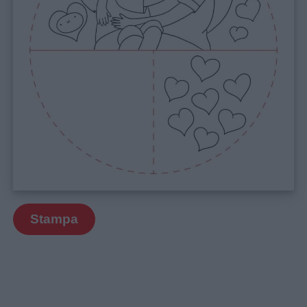
Link
utili
Chi
siamo
Contatti
Privacy
policy
Stampa