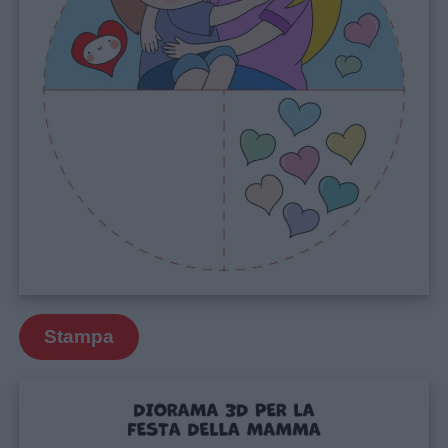
Lavoretti
Nomi
maschili
Nomi
femminili
Frasi
e
aforismi
Stampa
Buongiorno
Buonanotte