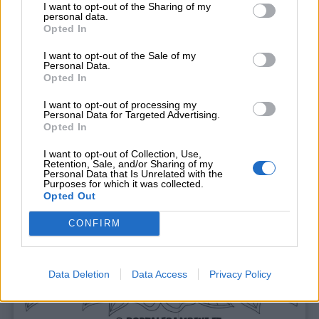
I want to opt-out of the Sharing of my
personal data.
Opted In
I want to opt-out of the Sale of my
Personal Data.
Opted In
I want to opt-out of processing my
Personal Data for Targeted Advertising.
Opted In
I want to opt-out of Collection, Use,
Retention, Sale, and/or Sharing of my
Personal Data that Is Unrelated with the
Purposes for which it was collected.
Opted Out
CONFIRM
If you wish to opt-out of the sale, sharing to third parties, or
processing of your personal or sensitive information for
targeted advertising by us, please use the below opt-out
section to confirm your selection. Please note that after your
Data Deletion
Data Access
Privacy Policy
opt-out request is processed you may continue seeing
interest-based ads based on personal information utilized by
us or personal information disclosed to third parties prior to