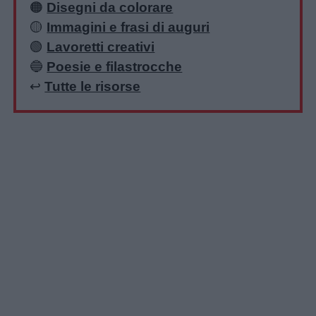
🟠
Disegni da colorare
🟡
Immagini e frasi di auguri
🟢
Lavoretti creativi
🔵
Poesie e filastrocche
↩️
Tutte le risorse