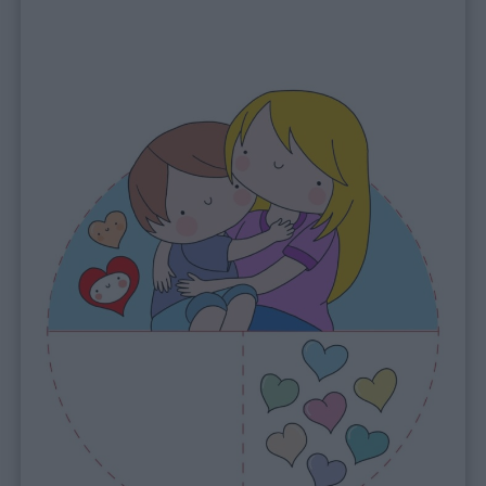
Auguri
Barzellette
Educazione
positiva