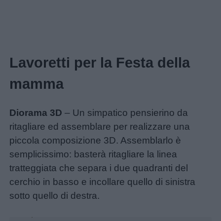
Lavoretti per la Festa della
mamma
Diorama 3D
– Un simpatico pensierino da
Home
ritagliare ed assemblare per realizzare una
piccola composizione 3D. Assemblarlo è
semplicissimo: basterà ritagliare la linea
Menu
tratteggiata che separa i due quadranti del
cerchio in basso e incollare quello di sinistra
Schede
sotto quello di destra.
didattiche
Unmute
Loaded
:
25.44%