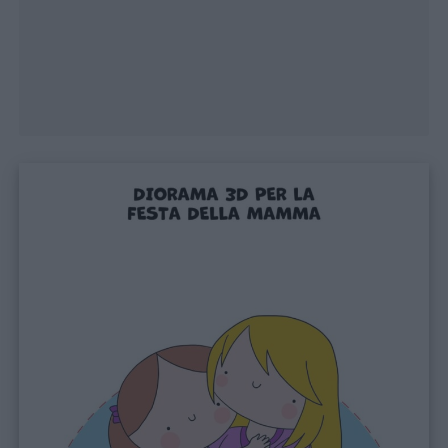
Disegni
da
colorare
Storie
per
bambini
Feste
e
giornate
Filastrocche
Giochi