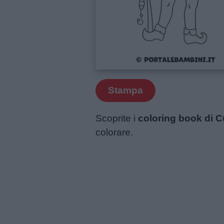
e
giornate
Filastrocche
Giochi
Stampa
Lavoretti
Scoprite i
coloring book di C
colorare.
Nomi
maschili
Nomi
femminili