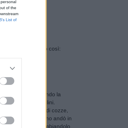
 personal
out of the
 downstream
B’s List of
no
di solito è vestito così:
te “moscioli”. Secondo la
zze, alghe e pesciolini.
stito era ricoperto di cozze,
di Carnevale, Mosciolino andò in
no e sorridevano, scambiandolo