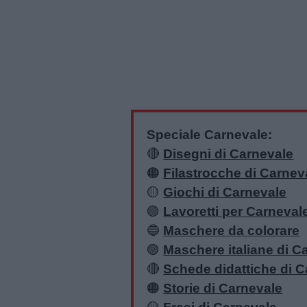
Speciale Carnevale:
🔴
Disegni di Carnevale
🟠
Filastrocche di Carnev
🟡
Giochi di Carnevale
🟢
Lavoretti per Carneval
🔵
Maschere da colorare
🟣
Maschere italiane di C
🔴
Schede didattiche di 
🟠
Storie di Carnevale