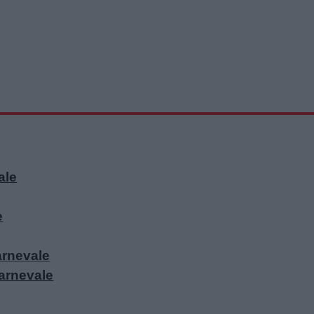
ale
e
arnevale
Carnevale