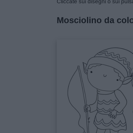
Cliccate sui disegni o sui puls
Menu
Mosciolino da col
Schede
didattiche
Disegni
da
colorare
Storie
per
bambini
Feste