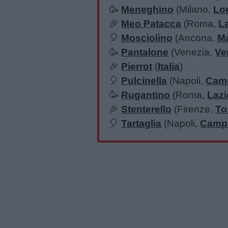
🥳
Meneghino
(Milano,
Lo
🎉
Meo Patacca
(Roma,
L
🎈
Mosciolino
(Ancona,
M
🥳
Pantalone
(Venezia,
Ve
🎉
Pierrot
(
Italia
)
🎈
Pulcinella
(Napoli,
Cam
🥳
Rugantino
(Roma,
Lazi
🎉
Stenterello
(Firenze,
To
🎈
Tartaglia
(Napoli,
Camp