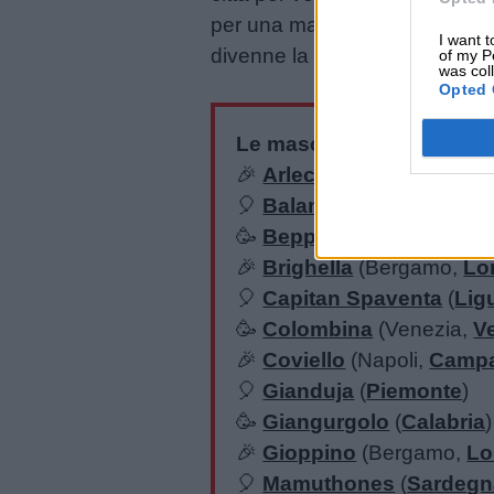
per una maschera. Alla fine, 
I want t
divenne la maschera di Anco
Contatti
of my P
was col
Opted 
Privacy
Le maschere del Carneval
policy
🎉
Arlecchino
(Bergamo,
🎈
Balanzone
(Bologna,
E
🥳
Beppe Nappa
(
Sicilia
)
🎉
Brighella
(Bergamo,
Lo
🎈
Capitan Spaventa
(
Lig
🥳
Colombina
(Venezia,
V
🎉
Coviello
(Napoli,
Campa
🎈
Gianduja
(
Piemonte
)
🥳
Giangurgolo
(
Calabria
)
🎉
Gioppino
(Bergamo,
Lo
🎈
Mamuthones
(
Sardegn