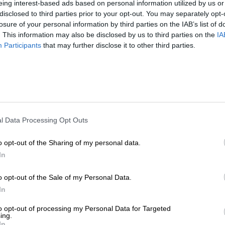
eing interest-based ads based on personal information utilized by us or
disclosed to third parties prior to your opt-out. You may separately opt-
losure of your personal information by third parties on the IAB’s list of
Scopri su Amazon
. This information may also be disclosed by us to third parties on the
IA
Participants
that may further disclose it to other third parties.
no
l carnevale italiano, originaria di Ancona.
Moscioli
 alghe e brandelli di reti;
l Data Processing Opt Outs
o di sale;
o opt-out of the Sharing of my personal data.
In
le cozze, che in dialetto anconetano vengono chiama
o opt-out of the Sale of my Personal Data.
zo orfano che viveva tra le spiagge e si nutriva di co
In
dormiva sugli scogli, in riva al mare. Così, il suo ve
sca e i suoi capelli erano ricoperti di sale. Il giorno 
to opt-out of processing my Personal Data for Targeted
ing.
lare. Al suo passaggio, tutti gli abitanti lo indicava
In