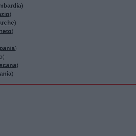
mbardia
)
azio
)
arche
)
neto
)
pania
)
o
)
scana
)
ania
)