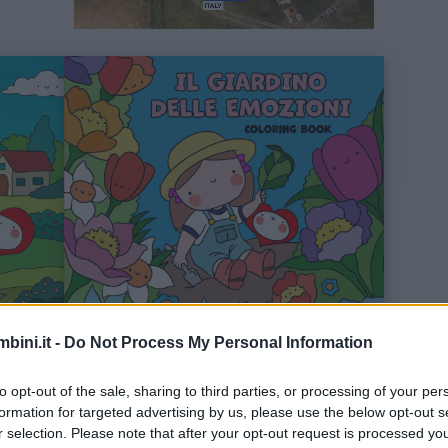
Unmute
Loaded
:
39.95%
bini.it -
Do Not Process My Personal Information
to opt-out of the sale, sharing to third parties, or processing of your per
Il giardino delle emozioni
formation for targeted advertising by us, please use the below opt-out s
r selection. Please note that after your opt-out request is processed y
€ 12,97