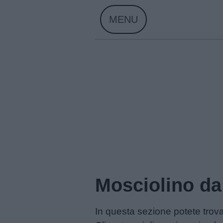
Skip
MENU
to
content
Mosciolino da
Home
In questa sezione potete trova