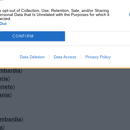
Mosciolino fu premiato come migliore maschera del C
o opt-out of Collection, Use, Retention, Sale, and/or Sharing
na.
ersonal Data that Is Unrelated with the Purposes for which it
lected.
Out
CONFIRM
e italiano:
Lombardia
)
milia-Romagna
)
Data Deletion
Data Access
Privacy Policy
mbardia
)
uria
)
eneto
)
nia
)
mbardia
)
a
)